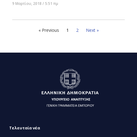
9 Μαρτίου, 2018
5:51 πμ
« Previous
1
2
Next »
Τελευταία νέα