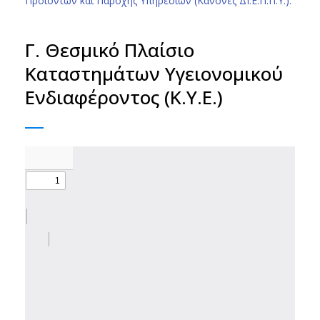
Προϊόντων και Παροχής Υπηρεσιών (Κανόνες ΔΙ.Ε.Π.Π.Υ.).
Γ. Θεσμικό Πλαίσιο
Καταστημάτων Υγειονομικού
Ενδιαφέροντος (Κ.Υ.Ε.)