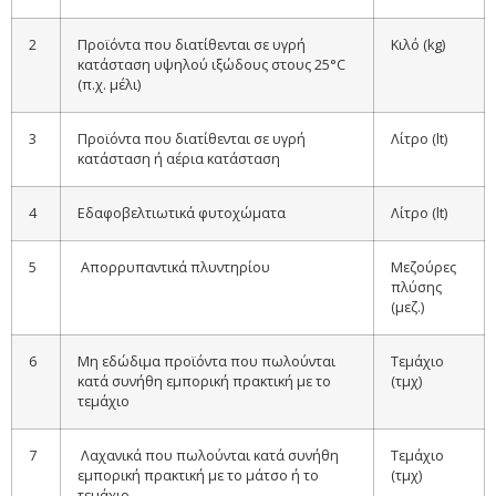
2
Προϊόντα που διατίθενται σε υγρή
Κιλό (kg)
κατάσταση υψηλού ιξώδους στους 25°C
(π.χ. μέλι)
3
Προϊόντα που διατίθενται σε υγρή
Λίτρο (lt)
κατάσταση ή αέρια κατάσταση
4
Εδαφοβελτιωτικά φυτοχώματα
Λίτρο (lt)
5
Απορρυπαντικά πλυντηρίου
Μεζούρες
πλύσης
(μεζ.)
6
Μη εδώδιμα προϊόντα που πωλούνται
Τεμάχιο
κατά συνήθη εμπορική πρακτική με το
(τμχ)
τεμάχιο
7
Λαχανικά που πωλούνται κατά συνήθη
Τεμάχιο
εμπορική πρακτική με το μάτσο ή το
(τμχ)
τεμάχιο