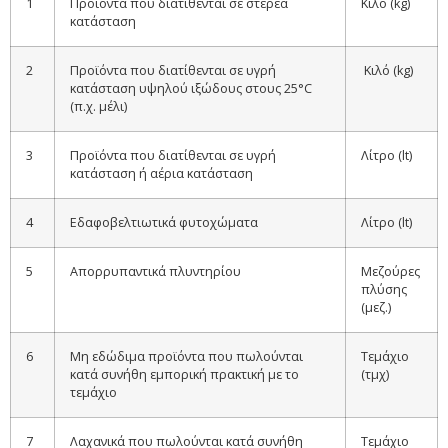
1
Προϊόντα που διατίθενται σε στερεά
Κιλό (kg)
κατάσταση
2
Προϊόντα που διατίθενται σε υγρή
Κιλό (kg)
κατάσταση υψηλού ιξώδους στους 25°C
(π.χ. μέλι)
3
Προϊόντα που διατίθενται σε υγρή
Λίτρο (lt)
κατάσταση ή αέρια κατάσταση
4
Εδαφοβελτιωτικά φυτοχώματα
Λίτρο (lt)
5
Απορρυπαντικά πλυντηρίου
Μεζούρες
πλύσης
(μεζ.)
6
Μη εδώδιμα προϊόντα που πωλούνται
Τεμάχιο
κατά συνήθη εμπορική πρακτική με το
(τμχ)
τεμάχιο
7
Λαχανικά που πωλούνται κατά συνήθη
Τεμάχιο