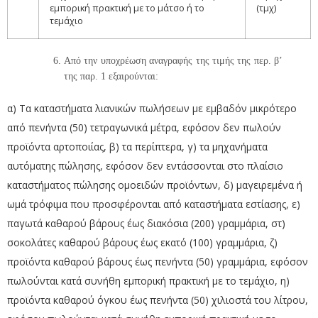
εμπορική πρακτική με το μάτσο ή το
(τμχ)
τεμάχιο
Από την υποχρέωση αναγραφής της τιμής της περ. β’
της παρ. 1 εξαιρούνται:
α) Τα καταστήματα λιανικών πωλήσεων με εμβαδόν μικρότερο
από πενήντα (50) τετραγωνικά μέτρα, εφόσον δεν πωλούν
προϊόντα αρτοποιίας, β) τα περίπτερα, γ) τα μηχανήματα
αυτόματης πώλησης, εφόσον δεν εντάσσονται στο πλαίσιο
καταστήματος πώλησης ομοειδών προϊόντων, δ) μαγειρεμένα ή
ωμά τρόφιμα που προσφέρονται από καταστήματα εστίασης, ε)
παγωτά καθαρού βάρους έως διακόσια (200) γραμμάρια, στ)
σοκολάτες καθαρού βάρους έως εκατό (100) γραμμάρια, ζ)
προϊόντα καθαρού βάρους έως πενήντα (50) γραμμάρια, εφόσον
πωλούνται κατά συνήθη εμπορική πρακτική με το τεμάχιο, η)
προϊόντα καθαρού όγκου έως πενήντα (50) χιλιοστά του λίτρου,