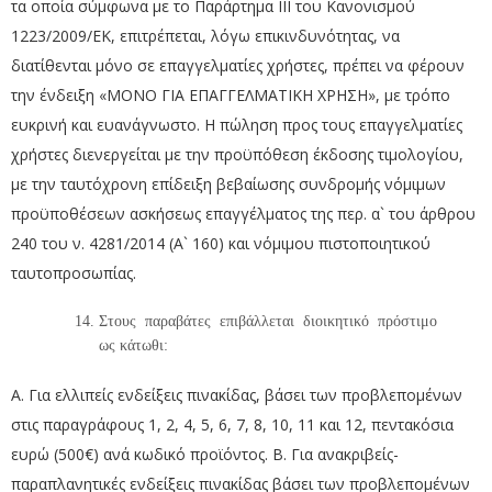
τα οποία σύμφωνα με το Παράρτημα ΙΙΙ του Κανονισμού
1223/2009/ΕΚ, επιτρέπεται, λόγω επικινδυνότητας, να
διατίθενται μόνο σε επαγγελματίες χρήστες, πρέπει να φέρουν
την ένδειξη «ΜΟΝΟ ΓΙΑ ΕΠΑΓΓΕΛΜΑΤΙΚΗ ΧΡΗΣΗ», με τρόπο
ευκρινή και ευανάγνωστο. Η πώληση προς τους επαγγελματίες
χρήστες διενεργείται με την προϋπόθεση έκδοσης τιμολογίου,
με την ταυτόχρονη επίδειξη βεβαίωσης συνδρομής νόμιμων
προϋποθέσεων ασκήσεως επαγγέλματος της περ. α` του άρθρου
240 του ν. 4281/2014 (Α` 160) και νόμιμου πιστοποιητικού
ταυτοπροσωπίας.
Στους παραβάτες επιβάλλεται διοικητικό πρόστιμο
ως κάτωθι:
Α. Για ελλιπείς ενδείξεις πινακίδας, βάσει των προβλεπομένων
στις παραγράφους 1, 2, 4, 5, 6, 7, 8, 10, 11 και 12, πεντακόσια
ευρώ (500€) ανά κωδικό προϊόντος. Β. Για ανακριβείς-
παραπλανητικές ενδείξεις πινακίδας βάσει των προβλεπομένων