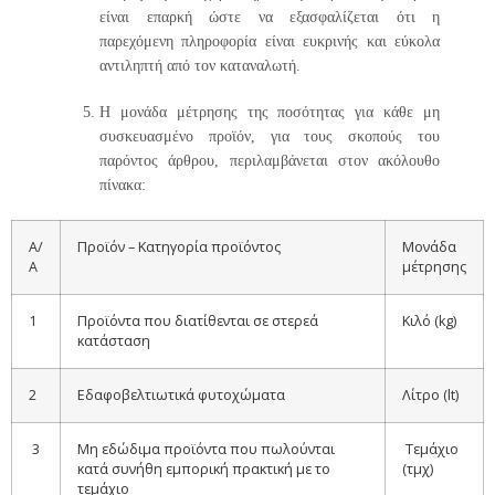
είναι επαρκή ώστε να εξασφαλίζεται ότι η
παρεχόμενη πληροφορία είναι ευκρινής και εύκολα
αντιληπτή από τον καταναλωτή.
Η μονάδα μέτρησης της ποσότητας για κάθε μη
συσκευασμένο προϊόν, για τους σκοπούς του
παρόντος άρθρου, περιλαμβάνεται στον ακόλουθο
πίνακα:
Α/
Προϊόν – Κατηγορία προϊόντος
Μονάδα
Α
μέτρησης
1
Προϊόντα που διατίθενται σε στερεά
Κιλό (kg)
κατάσταση
2
Εδαφοβελτιωτικά φυτοχώματα
Λίτρο (lt)
3
Μη εδώδιμα προϊόντα που πωλούνται
Τεμάχιο
κατά συνήθη εμπορική πρακτική με το
(τμχ)
τεμάχιο