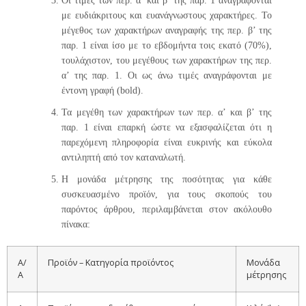
Οι τιμές των περ. α’ και β’ της παρ. 1 αναγράφονται
με ευδιάκριτους και ευανάγνωστους χαρακτήρες. Το
μέγεθος των χαρακτήρων αναγραφής της περ. β’ της
παρ. 1 είναι ίσο με το εβδομήντα τοις εκατό (70%),
τουλάχιστον, του μεγέθους των χαρακτήρων της περ.
α’ της παρ. 1. Οι ως άνω τιμές αναγράφονται με
έντονη γραφή (bold).
Τα μεγέθη των χαρακτήρων των περ. α’ και β’ της
παρ. 1 είναι επαρκή ώστε να εξασφαλίζεται ότι η
παρεχόμενη πληροφορία είναι ευκρινής και εύκολα
αντιληπτή από τον καταναλωτή.
Η μονάδα μέτρησης της ποσότητας για κάθε
συσκευασμένο προϊόν, για τους σκοπούς του
παρόντος άρθρου, περιλαμβάνεται στον ακόλουθο
πίνακα:
Α/
Προϊόν – Κατηγορία προϊόντος
Μονάδα
Α
μέτρησης