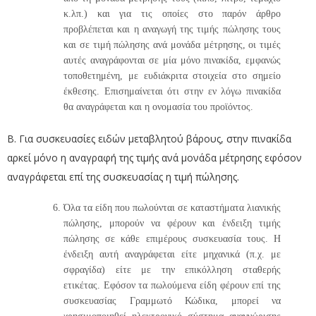
κ.λπ.) και για τις οποίες στο παρόν άρθρο
προβλέπεται και η αναγωγή της τιμής πώλησης τους
και σε τιμή πώλησης ανά μονάδα μέτρησης, οι τιμές
αυτές αναγράφονται σε μία μόνο πινακίδα, εμφανώς
τοποθετημένη, με ευδιάκριτα στοιχεία στο σημείο
έκθεσης. Επισημαίνεται ότι στην εν λόγω πινακίδα
θα αναγράφεται και η ονομασία του προϊόντος.
Β. Για συσκευασίες ειδών μεταβλητού βάρους, στην πινακίδα
αρκεί μόνο η αναγραφή της τιμής ανά μονάδα μέτρησης εφόσον
αναγράφεται επί της συσκευασίας η τιμή πώλησης.
Όλα τα είδη που πωλούνται σε καταστήματα λιανικής
πώλησης, μπορούν να φέρουν και ένδειξη τιμής
πώλησης σε κάθε επιμέρους συσκευασία τους. Η
ένδειξη αυτή αναγράφεται είτε μηχανικά (π.χ. με
σφραγίδα) είτε με την επικόλληση σταθερής
ετικέτας. Εφόσον τα πωλούμενα είδη φέρουν επί της
συσκευασίας Γραμμωτό Κώδικα, μπορεί να