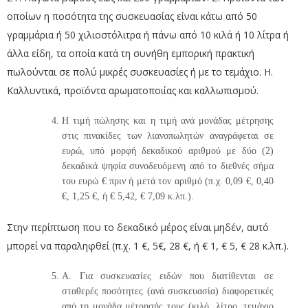
οποίων η ποσότητα της συσκευασίας είναι κάτω από 50
γραμμάρια ή 50 χιλιοστόλιτρα ή πάνω από 10 κιλά ή 10 λίτρα ή
άλλα είδη, τα οποία κατά τη συνήθη εμπορική πρακτική
πωλούνται σε πολύ μικρές συσκευασίες ή με το τεμάχιο. Η.
Καλλυντικά, προϊόντα αρωματοποιίας και καλλωπισμού.
Η τιμή πώλησης και η τιμή ανά μονάδας μέτρησης
στις πινακίδες των λιανοπωλητών αναγράφεται σε
ευρώ, υπό μορφή δεκαδικού αριθμού με δύο (2)
δεκαδικά ψηφία συνοδευόμενη από το διεθνές σήμα
του ευρώ € πριν ή μετά τον αριθμό (π.χ. 0,09 €, 0,40
€, 1,25 €, ή € 5,42, € 7,09 κ.λπ.).
Στην περίπτωση που το δεκαδικό μέρος είναι μηδέν, αυτό
μπορεί να παραληφθεί (π.χ. 1 €, 5€, 28 €, ή € 1, € 5, € 28 κ.λπ.).
Α. Για συσκευασίες ειδών που διατίθενται σε
σταθερές ποσότητες (ανά συσκευασία) διαφορετικές
από τη μονάδα μέτρησής τους (κιλό, λίτρο, τεμάχιο