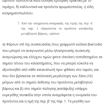
εφόσον πωλούνται κατά συνήθη εμπορική πρακτική με το
τεμάχιο, θ) καλλυντικά και προϊόντα αρωματοποιΐας, ι) είδη
κοσμηματοπωλείου.
Από την υποχρέωση αναγραφής της τιμής της περ. α’
της παρ. 1 εξαιρούνται τα προϊόντα κατάψυξης
μεταβλητού βάρους, εφόσον:
α) Φέρουν επί της συσκευασίας τους γραμμωτό κώδικα (barcode)
που μπορεί να αναγνωστεί μέσω ηλεκτρονικής συσκευής
αναγνώρισης και ελέγχου τιμών (price checker) τοποθετημένο σε
σημείο τέτοιο του καταστήματος, που να μπορεί εύκολα να
αξιοποιηθεί από κάθε καταναλωτή πριν φθάσει στο ταμείο, και
που δεν βρίσκεται σε απόσταση μεγαλύτερη των δέκα (10)
μέτρων από το σημείο έκθεσης του προϊόντος μεταβλητού
βάρους και β) στο σημείο πώλησης (κατάψυξη) υπάρχει
ευμεγέθης πινακίδα στην οποία αναγράφεται η ονομασία του
προϊόντος και η τιμή της περ. β’ της παρ. 1. Τα μεγέθη των