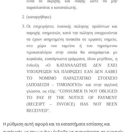
είναι δε ακριβής και σαφής ώστε να μην
παραπλανάται ο καταναλωτής.
(καταργήθηκε)
Οι επιχειρήσεις λιανικής πώλησης προϊόντων και
παροχής υπηρεσιών, κατά την πώληση υποχρεούνται
να έχουν ανηρτημένη πινακίδα σε εμφανές σημείο,
στο χώρο του ταμείου ή του τηρούμενου
τιμοκαταλόγου στην οποία θα αναγράφεται με
κεφαλαία, ευανάγνωστα γράμματα, ίδιου μεγέθους, η
ένδειξη «Ο ΚΑΤΑΝΑΛΩΤΗΣ ΔΕΝ ΕΧΕΙ
ΥΠΟΧΡΕΩΣΗ ΝΑ ΠΛΗΡΩΣΕΙ ΕΑΝ ΔΕΝ ΛΑΒΕΙ
ΤΟ ΝΟΜΙΜΟ ΠΑΡΑΣΤΑΤΙΚΟ ΣΤΟΙΧΕΙΟ
(ΑΠΟΔΕΙΞΗ – ΤΙΜΟΛΟΓΙΟ)» και στην αγγλική
γλώσσα, ως εξής: “CONSUMER IS NOT OBLIGED
TO PAY IF THE NOTICE OF PAYMENT
(RECEIPT – INVOICE) HAS NOT BEEN
RECEIVED”.
Η ρύθμιση αυτή αφορά και τα καταστήματα εστίασης και
αναψυχής, με την ως άνω ένδειξη να αναγράφεται σε εμφανές