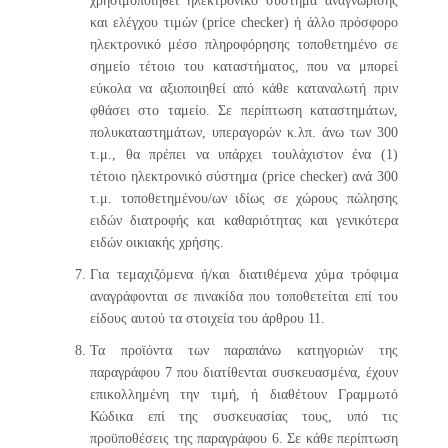
χρησιμοποιηθεί ηλεκτρονικό σύστημα αναγνώρισης
και ελέγχου τιμών (price checker) ή άλλο πρόσφορο
ηλεκτρονικό μέσο πληροφόρησης τοποθετημένο σε
σημείο τέτοιο του καταστήματος, που να μπορεί
εύκολα να αξιοποιηθεί από κάθε καταναλωτή πριν
φθάσει στο ταμείο. Σε περίπτωση καταστημάτων,
πολυκαταστημάτων, υπεραγορών κ.λπ. άνω των 300
τ.μ., θα πρέπει να υπάρχει τουλάχιστον ένα (1)
τέτοιο ηλεκτρονικό σύστημα (price checker) ανά 300
τ.μ. τοποθετημένου/ων ιδίως σε χώρους πώλησης
ειδών διατροφής και καθαριότητας και γενικότερα
ειδών οικιακής χρήσης.
Για τεμαχιζόμενα ή/και διατιθέμενα χύμα τρόφιμα
αναγράφονται σε πινακίδα που τοποθετείται επί του
είδους αυτού τα στοιχεία του άρθρου 11.
Τα προϊόντα των παραπάνω κατηγοριών της
παραγράφου 7 που διατίθενται συσκευασμένα, έχουν
επικολλημένη την τιμή, ή διαθέτουν Γραμμωτό
Κώδικα επί της συσκευασίας τους, υπό τις
προϋποθέσεις της παραγράφου 6. Σε κάθε περίπτωση