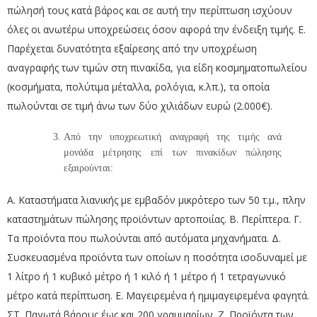
πώλησή τους κατά βάρος και σε αυτή την περίπτωση ισχύουν
όλες οι ανωτέρω υποχρεώσεις όσον αφορά την ένδειξη τιμής. Ε.
Παρέχεται δυνατότητα εξαίρεσης από την υποχρέωση
αναγραφής των τιμών στη πινακίδα, για είδη κοσμηματοπωλείου
(κοσμήματα, πολύτιμα μέταλλα, ρολόγια, κ.λπ.), τα οποία
πωλούνται σε τιμή άνω των δύο χιλιάδων ευρώ (2.000€).
Από την υποχρεωτική αναγραφή της τιμής ανά
μονάδα μέτρησης επί των πινακίδων πώλησης
εξαιρούνται:
Α. Καταστήματα λιανικής με εμβαδόν μικρότερο των 50 τ.μ., πλην
καταστημάτων πώλησης προϊόντων αρτοποιίας. Β. Περίπτερα. Γ.
Τα προϊόντα που πωλούνται από αυτόματα μηχανήματα. Δ.
Συσκευασμένα προϊόντα των οποίων η ποσότητα ισοδυναμεί με
1 λίτρο ή 1 κυβικό μέτρο ή 1 κιλό ή 1 μέτρο ή 1 τετραγωνικό
μέτρο κατά περίπτωση. Ε. Μαγειρεμένα ή ημιμαγειρεμένα φαγητά.
ΣΤ. Παγωτά βάρους έως και 200 γραμμαρίων. Ζ. Προϊόντα των