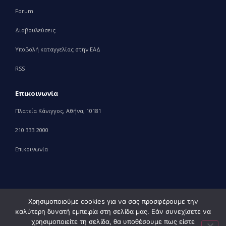
Forum
Διαβουλεύσεις
Υποβολή καταγγελίας στην ΕΑΔ
RSS
Επικοινωνία
Πλατεία Κάνιγγος, Αθήνα, 10181
210 333 2000
Επικοινωνία
Χρησιμοποιούμε cookies για να σας προσφέρουμε την
καλύτερη δυνατή εμπειρία στη σελίδα μας. Εάν συνεχίσετε να
© 2010 – 2023 Υπουργείο Ανάπτυξης, powered by
Evolution
χρησιμοποιείτε τη σελίδα, θα υποθέσουμε πως είστε