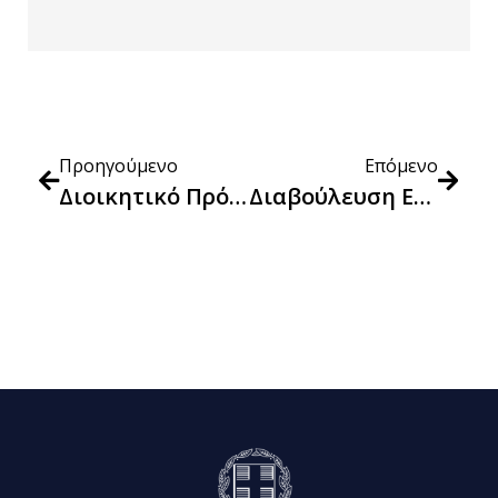
Προηγούμενο
Επόμενο
Διοικητικό Πρόστιμο, Συνολικού Ύψους 131.000,00 Ευρώ, Στην Εταιρεία SOCIAL CORPORATION M.I.K.E., Με Διακριτικό ΤίτλοSOCIAL CORPORATION
Διαβούλευση Επί Των Κανόνων ΔΙ.Ε.Π.Π.Υ. (Διακίνησης Και Εμπορίας Προϊόντων Και Παροχής Υπηρεσιών) – Αναθεώρηση Διατάξεων Κεφ. 1 Έως 3.