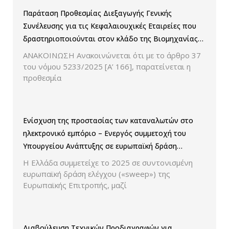
Παράταση Προθεσμίας Διεξαγωγής Γενικής
Συνέλευσης για τις Κεφαλαιουχικές Εταιρείες που
δραστηριοποιούνται στον κλάδο της Βιομηχανίας
Παραγωγής και Εμπορίας Φαρμάκων
ΑΝΑΚΟΙΝΩΣΗ Ανακοινώνεται ότι με το άρθρο 37
του νόμου 5233/2025 [Α’ 166], παρατείνεται η
προθεσμία
Ενίσχυση της προστασίας των καταναλωτών στο
ηλεκτρονικό εμπόριο – Ενεργός συμμετοχή του
Υπουργείου Ανάπτυξης σε ευρωπαϊκή δράση
ελέγχου παρουσίασης των τιμών και των
Η Ελλάδα συμμετείχε το 2025 σε συντονισμένη
εκπτώσεων.
ευρωπαϊκή δράση ελέγχου («sweep») της
Ευρωπαϊκής Επιτροπής, μαζί
Διαβούλευση Τεχνικών Προδιαγραφών για