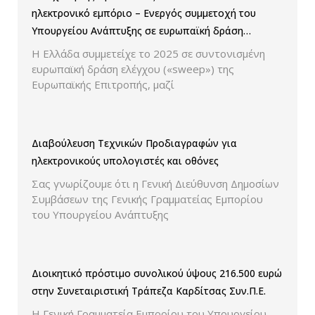
ηλεκτρονικό εμπόριο – Ενεργός συμμετοχή του
Υπουργείου Ανάπτυξης σε ευρωπαϊκή δράση
ελέγχου παρουσίασης των τιμών και των
Η Ελλάδα συμμετείχε το 2025 σε συντονισμένη
εκπτώσεων.
ευρωπαϊκή δράση ελέγχου («sweep») της
Ευρωπαϊκής Επιτροπής, μαζί
Διαβούλευση Τεχνικών Προδιαγραφών για
ηλεκτρονικούς υπολογιστές και οθόνες
Σας γνωρίζουμε ότι η Γενική Διεύθυνση Δημοσίων
Συμβάσεων της Γενικής Γραμματείας Εμπορίου
του Υπουργείου Ανάπτυξης
Διοικητικό πρόστιμο συνολικού ύψους 216.500 ευρώ
στην Συνεταιριστική Τράπεζα Καρδίτσας Συν.Π.Ε.
Η Γενική Γραμματεία Εμπορίου του Υπουργείου