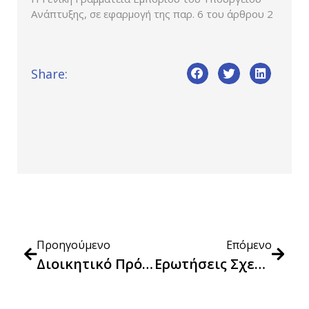
Ανάπτυξης, σε εφαρμογή της παρ. 6 του άρθρου 2
Share:
Προηγούμενο
Επόμενο
Διοικητικό Πρόστιμο 300.000 Ευρώ Στην Attica Bank Ανώνυμη Τραπεζική Εταιρεία
Ερωτήσεις Σχετικά Με Τον Νέο Κώδικα Δεοντολογίας Για Ανακοινώσεις Μείωσης Τιμής