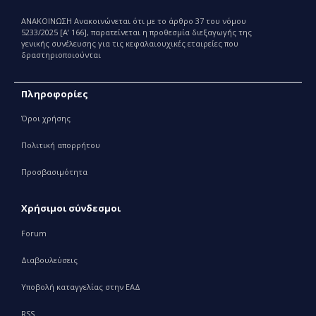
Παραγωγής και Εμπορίας Φαρμάκων
ΑΝΑΚΟΙΝΩΣΗ Ανακοινώνεται ότι με το άρθρο 37 του νόμου
5233/2025 [Α’ 166], παρατείνεται η προθεσμία διεξαγωγής της
γενικής συνέλευσης για τις κεφαλαιουχικές εταιρείες που
δραστηριοποιούνται
Πληροφορίες
Όροι χρήσης
Πολιτική απορρήτου
Προσβασιμότητα
Χρήσιμοι σύνδεσμοι
Forum
Διαβουλεύσεις
Υποβολή καταγγελίας στην ΕΑΔ
RSS