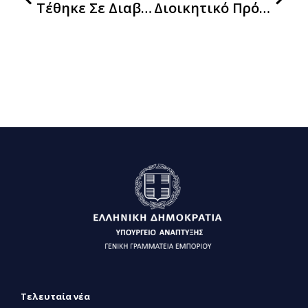
Τέθηκε Σε Διαβούλευση Το Σχέδιο Νόμου Για Την Ενσωμάτωση Της Οδηγίας (ΕΕ) 2022/2464 Για Την Υποβολή Εκθέσεων Βιωσιμότητας
Διοικητικό Πρόστιμο 300.000 Ευρώ Στην Attica Bank Ανώνυμη Τραπεζική Εταιρεία
Τελευταία νέα