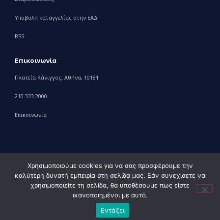
Υποβολή καταγγελίας στην ΕΑΔ
RSS
Επικοινωνία
Πλατεία Κάνιγγος, Αθήνα, 10181
210 333 2000
Επικοινωνία
Χρησιμοποιούμε cookies για να σας προσφέρουμε την
καλύτερη δυνατή εμπειρία στη σελίδα μας. Εάν συνεχίσετε να
© 2010 – 2023 Υπουργείο Ανάπτυξης, powered by
Evolution
χρησιμοποιείτε τη σελίδα, θα υποθέσουμε πως είστε
Projects+
ικανοποιημένοι με αυτό.
Εντάξει