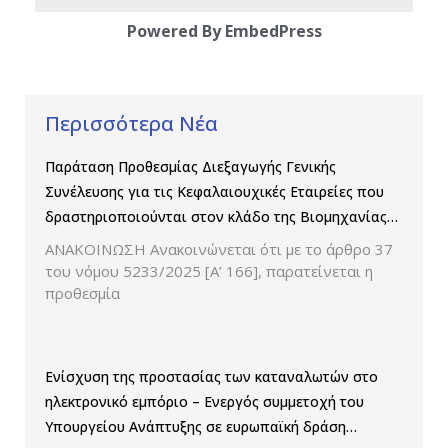
Powered By EmbedPress
Περισσότερα Νέα
Παράταση Προθεσμίας Διεξαγωγής Γενικής
Συνέλευσης για τις Κεφαλαιουχικές Εταιρείες που
δραστηριοποιούνται στον κλάδο της Βιομηχανίας
Παραγωγής και Εμπορίας Φαρμάκων
ΑΝΑΚΟΙΝΩΣΗ Ανακοινώνεται ότι με το άρθρο 37
του νόμου 5233/2025 [Α’ 166], παρατείνεται η
προθεσμία
Ενίσχυση της προστασίας των καταναλωτών στο
ηλεκτρονικό εμπόριο – Ενεργός συμμετοχή του
Υπουργείου Ανάπτυξης σε ευρωπαϊκή δράση