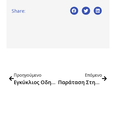
Share:
Προηγούμενο
Επόμενο
Εγκύκλιος Οδηγία ΥΠΑΝ Εφαρμογή Άρθρων 15Α Και 16 Ν 4177 2013
Παράταση Στην Υποβολή Οικονομικών Καταστάσεων 2024