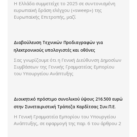
ελέγχου παρουσίασης των τιμών και των
Η Ελλάδα συμμετείχε το 2025 σε συντονισμένη
εκπτώσεων.
ευρωπαϊκή δράση ελέγχου («sweep») της
Ευρωπαϊκής Επιτροπής, μαζί
Διαβούλευση Τεχνικών Προδιαγραφών για
ηλεκτρονικούς υπολογιστές και οθόνες
Σας γνωρίζουμε ότι η Γενική Διεύθυνση Δημοσίων
Συμβάσεων της Γενικής Γραμματείας Εμπορίου
του Υπουργείου Ανάπτυξης
Διοικητικό πρόστιμο συνολικού ύψους 216.500 ευρώ
στην Συνεταιριστική Τράπεζα Καρδίτσας Συν.Π.Ε.
Η Γενική Γραμματεία Εμπορίου του Υπουργείου
Ανάπτυξης, σε εφαρμογή της παρ. 6 του άρθρου 2