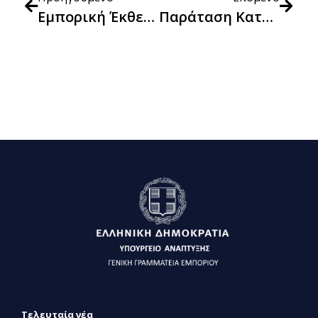
Εμπορική Έκθεση Ποσειδώνια 2024
Παράταση Καταγραφής Αδειούχων Υπαίθριου Εμπορίου
Τελευταία νέα