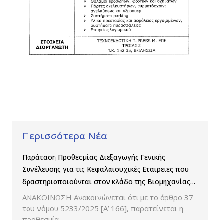
Περισσότερα Νέα
Παράταση Προθεσμίας Διεξαγωγής Γενικής
Συνέλευσης για τις Κεφαλαιουχικές Εταιρείες που
δραστηριοποιούνται στον κλάδο της Βιομηχανίας
Παραγωγής και Εμπορίας Φαρμάκων
ΑΝΑΚΟΙΝΩΣΗ Ανακοινώνεται ότι με το άρθρο 37
του νόμου 5233/2025 [Α’ 166], παρατείνεται η
προθεσμία