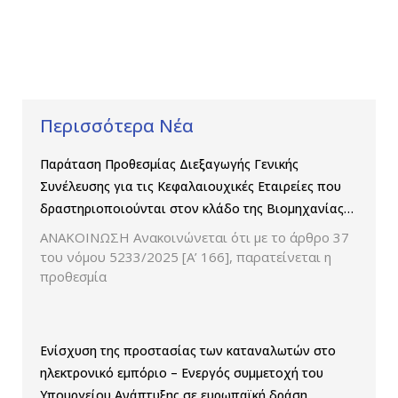
Περισσότερα Νέα
Παράταση Προθεσμίας Διεξαγωγής Γενικής
Συνέλευσης για τις Κεφαλαιουχικές Εταιρείες που
δραστηριοποιούνται στον κλάδο της Βιομηχανίας
Παραγωγής και Εμπορίας Φαρμάκων
ΑΝΑΚΟΙΝΩΣΗ Ανακοινώνεται ότι με το άρθρο 37
του νόμου 5233/2025 [Α’ 166], παρατείνεται η
προθεσμία
Ενίσχυση της προστασίας των καταναλωτών στο
ηλεκτρονικό εμπόριο – Ενεργός συμμετοχή του
Υπουργείου Ανάπτυξης σε ευρωπαϊκή δράση