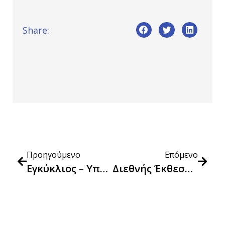
Share:
Προηγούμενο
Επόμενο
Εγκύκλιος – Υπολογισμός Δείκτη Τιμών Καταναλωτή Για Παραδόσεις Αγαθών Που Έλαβαν Χώρα Εντός Του Μηνός Μαρτίου 2024
Διεθνής Έκθεση Μοτοσυκλέτας 2024