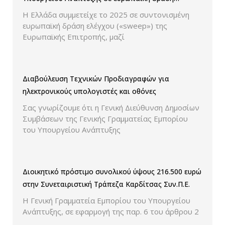
ελέγχου παρουσίασης των τιμών και των
Η Ελλάδα συμμετείχε το 2025 σε συντονισμένη
εκπτώσεων.
ευρωπαϊκή δράση ελέγχου («sweep») της
Ευρωπαϊκής Επιτροπής, μαζί
Διαβούλευση Τεχνικών Προδιαγραφών για
ηλεκτρονικούς υπολογιστές και οθόνες
Σας γνωρίζουμε ότι η Γενική Διεύθυνση Δημοσίων
Συμβάσεων της Γενικής Γραμματείας Εμπορίου
του Υπουργείου Ανάπτυξης
Διοικητικό πρόστιμο συνολικού ύψους 216.500 ευρώ
στην Συνεταιριστική Τράπεζα Καρδίτσας Συν.Π.Ε.
Η Γενική Γραμματεία Εμπορίου του Υπουργείου
Ανάπτυξης, σε εφαρμογή της παρ. 6 του άρθρου 2