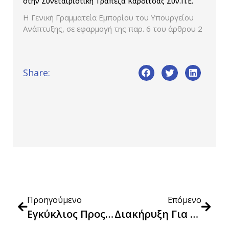
στην Συνεταιριστική Τράπεζα Καρδίτσας Συν.Π.Ε.
Η Γενική Γραμματεία Εμπορίου του Υπουργείου
Ανάπτυξης, σε εφαρμογή της παρ. 6 του άρθρου 2
Share:
Προηγούμενο
Επόμενο
Εγκύκλιος Προς Αναθέτουσες Αρχές Που Εντάσσονται Ως Αγοραστές Στις Συμφωνίες Πλαίσιο Που Προκηρύσσει Η Γενική Διεύθυνση Δημοσίων Συμβάσεων Ως ΕΚΑΑ
Διακήρυξη Για Την Κεντρική Προμήθεια Επίπλων