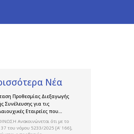
ρισσότερα Νέα
ταση Προθεσμίας Διεξαγωγής
ής Συνέλευσης για τις
αιουχικές Εταιρείες που
ηριοποιούνται στον κλάδο της
ΙΝΩΣΗ Ανακοινώνεται ότι με το
χανίας Παραγωγής και Εμπορίας
37 του νόμου 5233/2025 [Α’ 166],
άκων