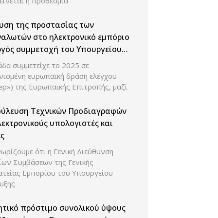
είνεται η προθεσμία
υση της προστασίας των
αλωτών στο ηλεκτρονικό εμπόριο
ργός συμμετοχή του Υπουργείου
υξης σε ευρωπαϊκή δράση
δα συμμετείχε το 2025 σε
ου παρουσίασης των τιμών και
νισμένη ευρωπαϊκή δράση ελέγχου
κπτώσεων.
ep») της Ευρωπαϊκής Επιτροπής, μαζί
ούλευση Τεχνικών Προδιαγραφών
λεκτρονικούς υπολογιστές και
ς
ωρίζουμε ότι η Γενική Διεύθυνση
ίων Συμβάσεων της Γενικής
ατείας Εμπορίου του Υπουργείου
υξης
ητικό πρόστιμο συνολικού ύψους