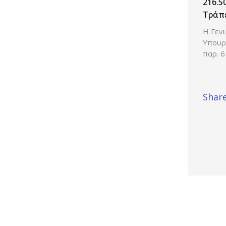
216.5
Τράπε
Η Γεν
Υπουρ
παρ. 6
Share