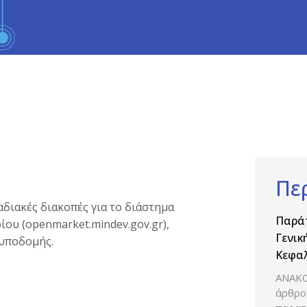
Πε
διακές διακοπές για το διάστημα
Παρά
ίου (openmarket.mindev.gov.gr),
Γενικ
υποδομής.
Κεφαλ
δραστ
ΑΝΑΚΟ
Βιομη
άρθρο 
Φαρμ