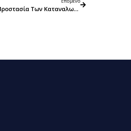
Επόμενο
Τέσσερα Νέα Μέτρα Για Την Προστασία Των Καταναλωτών