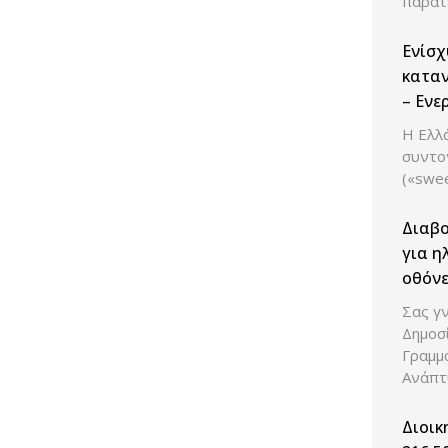
παρατ
Ενίσχ
καταν
– Ενε
Ανάπτ
Η Ελλά
ελέγχ
συντο
των ε
(«swe
Διαβ
για η
οθόνε
Σας γν
Δημοσ
Γραμμ
Ανάπτ
Διοικ