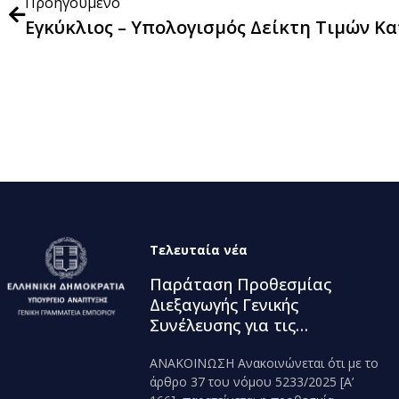
Προηγούμενο
Τελευταία νέα
Παράταση Προθεσμίας
Διεξαγωγής Γενικής
Συνέλευσης για τις
Κεφαλαιουχικές Εταιρείες
ΑΝΑΚΟΙΝΩΣΗ Ανακοινώνεται ότι με το
που δραστηριοποιούνται
άρθρο 37 του νόμου 5233/2025 [Α’
στον κλάδο της Βιομηχανίας