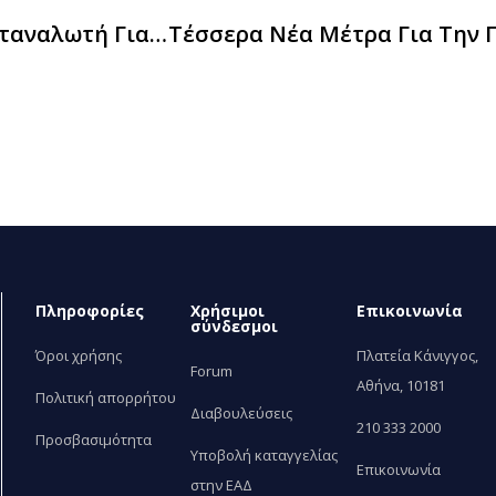
Εγκύκλιος – Υπολογισμός Δείκτη Τιμών Καταναλωτή Για Παραδόσεις Αγαθών Που Έλαβαν Χώρα Εντός Του Μηνός Σεπτεμβρίου 2023
Πληροφορίες
Χρήσιμοι
Επικοινωνία
σύνδεσμοι
Όροι χρήσης
Πλατεία Κάνιγγος,
Forum
Αθήνα, 10181
Πολιτική απορρήτου
Διαβουλεύσεις
210 333 2000
Προσβασιμότητα
Υποβολή καταγγελίας
Επικοινωνία
στην ΕΑΔ