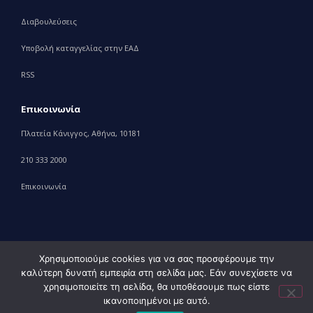
Διαβουλεύσεις
Υποβολή καταγγελίας στην ΕΑΔ
RSS
Επικοινωνία
Πλατεία Κάνιγγος, Αθήνα, 10181
210 333 2000
Επικοινωνία
Χρησιμοποιούμε cookies για να σας προσφέρουμε την
καλύτερη δυνατή εμπειρία στη σελίδα μας. Εάν συνεχίσετε να
© 2010 – 2023 Υπουργείο Ανάπτυξης, powered by
Evolution
χρησιμοποιείτε τη σελίδα, θα υποθέσουμε πως είστε
Projects+
ικανοποιημένοι με αυτό.