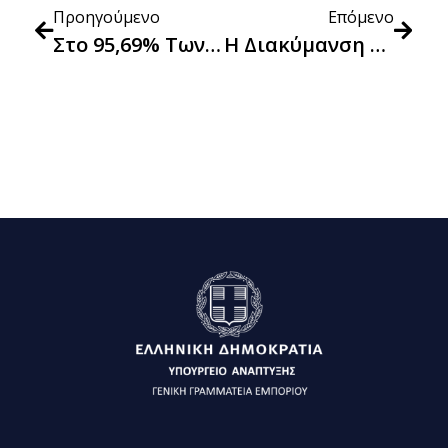
Προηγούμενο
Επόμενο
Στο 95,69% Των Προϊόντων Που Περιλαμβάνονται Στο “Kαλάθι Του Νοικοκυριού” Οι Τιμές Μειώνονται Ή Διατηρούνται Σταθερές 28η Εβδομάδα
Η Διακύμανση Των Τιμών Στα Προϊόντα Του “Καλαθιού Του Νοικοκυριού” Κατά Την 31η Εβδομάδα Εφαρμογής Του (31/5/2023-6/6/2023)