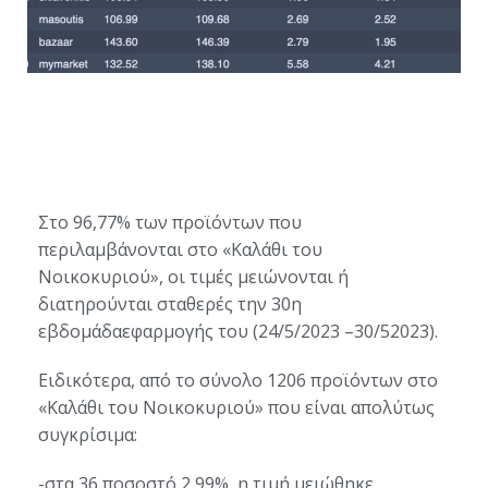
Στο
96,77%
των προϊόντων που
περιλαμβάνονται στο «
Kαλάθι
του
Nοικοκυριού
», οι τιμές
μειώνονται
ή
διατηρούνται σταθερές
την
30η
εβδομάδα
εφαρμογής
του (24/5/2023 –3
0
/52023).
Ειδικότερα, από το σύνολο 1206 προϊόντων στο
«Καλάθι του Νοικοκυριού» που είναι απολύτως
συγκρίσιμα:
-στα
36
ποσοστό
2,99%
, η τιμή μειώθηκε,