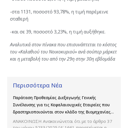
-στα 1
131
, ποσοστό 9
3,78
%, η τιμή παρέμεινε
σταθερή
-και σε
39
, ποσοστό
3,23
%, η τιμή αυξήθηκε.
Αναλυτικά στον πίνακα που επισυνάπτεται το κόστος
του «Καλαθιού του Νοικοκυριού» ανά σούπερ
μάρκετ
και η μεταβολή του από την 2
9
η στην
30
η εβδομάδα
Περισσότερα Νέα
Παράταση Προθεσμίας Διεξαγωγής Γενικής
Συνέλευσης για τις Κεφαλαιουχικές Εταιρείες που
δραστηριοποιούνται στον κλάδο της Βιομηχανίας
Παραγωγής και Εμπορίας Φαρμάκων
ΑΝΑΚΟΙΝΩΣΗ Ανακοινώνεται ότι με το άρθρο 37
του νόμου 5233/2025 [Α’ 166], παρατείνεται η