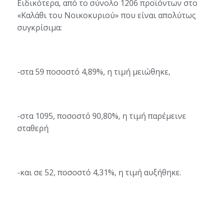
Ειδικότερα
, από το σύνολο
1
206
προϊόντων στο
«Καλάθι του Νοικοκυριού»
που είναι απολύτως
συγκρίσιμα
:
-στα
5
9
ποσοστό
4,
89
%
, η τιμή μειώθηκε,
-στα
10
9
5
, ποσοστό
90,
80
%
, η τιμή παρέμεινε
σταθερή
-και σε
5
2
, ποσοστό
4,
31
%
, η τιμή αυξήθηκε
.