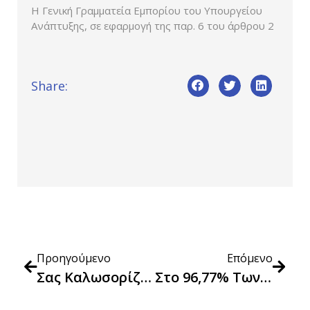
Η Γενική Γραμματεία Εμπορίου του Υπουργείου
Ανάπτυξης, σε εφαρμογή της παρ. 6 του άρθρου 2
Share:
Προηγούμενο
Επόμενο
Σας Καλωσορίζουμε Στον Νέο Ιστότοπο Της Γενικής Γραμματείας Εμπορίου
Στο 96,77% Των Προϊόντων Στο «Kαλάθι Του Nοικοκυριού» Οι Τιμές Μειώνονται Ή Διατηρούνται Σταθερές Την 30η Εβδομάδα Εφαρμογής Του (24-30/5/2023)