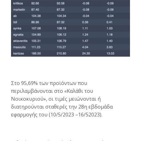
Στο
95,
69
%
τω
ν προϊόντων που
περιλαμβάνονται στο «
K
αλάθι του
N
οικοκυριού», οι τιμές
μειώνονται
ή
διατηρούνται σταθερές
την
2
8
η
εβδομάδα
εφαρμογής τ
ου
(
10
/
5
/202
3
–
16
/5
202
3
)
.