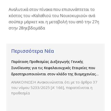
Αναλ
υτικά στον πίνακα που επισυνάπτεται το
κόστος του «Καλαθιού του Νοικοκυριού» ανά
σούπερ μάρκετ
και η μεταβολή του από την 2
7
η
στην 2
8
η
εβδομάδα
Περισσότερα Νέα
Παράταση Προθεσμίας Διεξαγωγής Γενικής
Συνέλευσης για τις Κεφαλαιουχικές Εταιρείες που
δραστηριοποιούνται στον κλάδο της Βιομηχανίας
Παραγωγής και Εμπορίας Φαρμάκων
ΑΝΑΚΟΙΝΩΣΗ Ανακοινώνεται ότι με το άρθρο 37
του νόμου 5233/2025 [Α’ 166], παρατείνεται η
προθεσμία