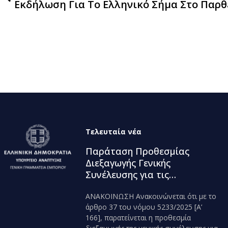
Τελευταία νέα
Παράταση Προθεσμίας
Διεξαγωγής Γενικής
Συνέλευσης για τις
Κεφαλαιουχικές Εταιρείες
ΑΝΑΚΟΙΝΩΣΗ Ανακοινώνεται ότι με το
που δραστηριοποιούνται
άρθρο 37 του νόμου 5233/2025 [Α’
στον κλάδο της Βιομηχανίας
166], παρατείνεται η προθεσμία
Παραγωγής και Εμπορίας