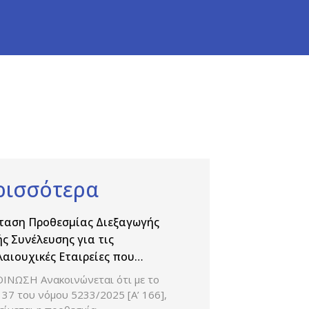
ρισσότερα
ταση Προθεσμίας Διεξαγωγής
ής Συνέλευσης για τις
αιουχικές Εταιρείες που
ηριοποιούνται στον κλάδο της
ΙΝΩΣΗ Ανακοινώνεται ότι με το
χανίας Παραγωγής και Εμπορίας
37 του νόμου 5233/2025 [Α’ 166],
άκων