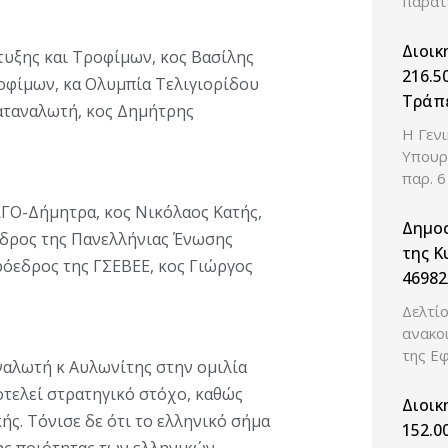
παρατ
Διοικ
υξης και Τροφίμων, κος Βασίλης
216.5
οφίμων, κα Ολυμπία Τελιγιορίδου
Τράπε
Καταναλωτή, κος Δημήτρης
Η Γεν
Υπουρ
παρ. 6
ΓΟ-Δήμητρα, κος Νικόλαος Κατής,
Δημοσ
εδρος της Πανελλήνιας Ένωσης
της Κ
όεδρος της ΓΣΕΒΕΕ, κος Γιώργος
46982
απόφα
Δελτί
κριτη
ανακο
διοικ
της Ε
ναλωτή κ Αυλωνίτης στην ομιλία
του ν
οτελεί στρατηγικό στόχο, καθώς
υπόχρ
Διοικ
ής. Τόνισε δε ότι το ελληνικό σήμα
Εμπορ
152.0
της ποιότητας των ελληνικών