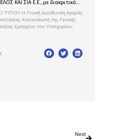
κά θέματα» (Β’ 3542/08-07-2025)
ΕΛΟΣ ΚΑΙ ΣΙΑ E.Ε., με διακριτικό
ο WE PRODUCTION
Ο ΤΥΠΟΥ Η Γενική Διεύθυνση Αγοράς
ροστασίας Καταναλωτή της Γενικής
ατείας Εμπορίου του Υπουργείου
:
Next