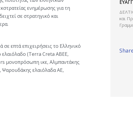
σχετι
ΕΥΑΓΓ
εκστρατείας ενημέρωσης για τη
τίτλ
ΔΕΛΤΙ
ειχτεί σε στρατηγικό και
και Π
ερα.
Γραμμ
 σε επτά επιχειρήσεις το Ελληνικό
Share
ο ελαιόλαδο (Τerra Creta ΑΒΕΕ,
kers μονοπρόσωπη ικε, Αλμπαντάκης
, Ψαρουδάκης ελαιόλαδα ΑΕ,