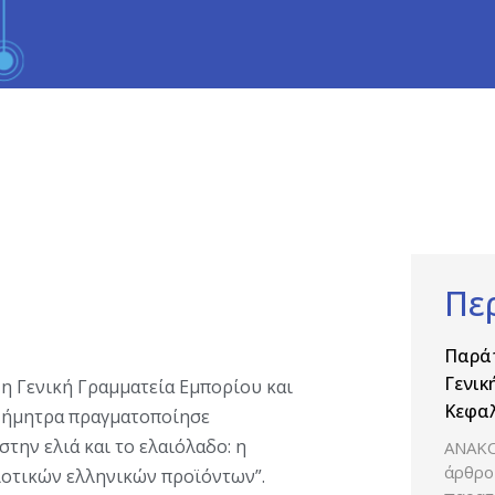
Πε
Παρά
Γενικ
 η Γενική Γραμματεία Εμπορίου και
Κεφαλ
Δήμητρα πραγματοποίησε
δραστ
την ελιά και το ελαιόλαδο: η
ΑΝΑΚΟ
Βιομη
άρθρο 
οτικών ελληνικών προϊόντων”.
Φαρμ