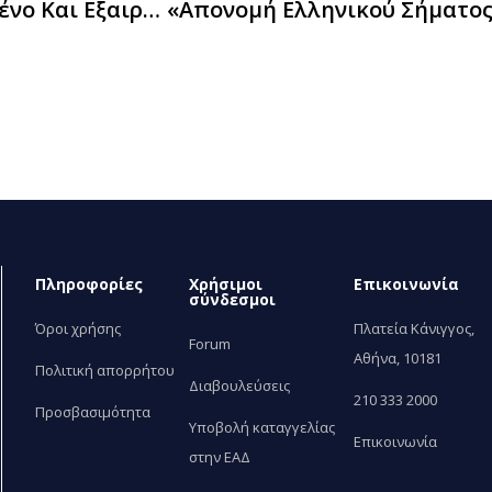
Εκδήλωση Για Το Ελληνικό Σήμα Στο Παρθένο Και Εξαιρετικά Παρθένο Ελαιόλαδο Και Στην Επιτραπέζια Ελιά Στο Πλαίσιο Της 83ης ΔΕΘ
Πληροφορίες
Χρήσιμοι
Επικοινωνία
σύνδεσμοι
Όροι χρήσης
Πλατεία Κάνιγγος,
Forum
Αθήνα, 10181
Πολιτική απορρήτου
Διαβουλεύσεις
210 333 2000
Προσβασιμότητα
Υποβολή καταγγελίας
Επικοινωνία
στην ΕΑΔ