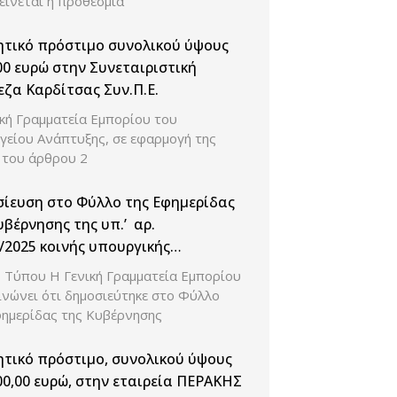
είνεται η προθεσμία
ητικό πρόστιμο συνολικού ύψους
00 ευρώ στην Συνεταιριστική
ζα Καρδίτσας Συν.Π.Ε.
ική Γραμματεία Εμπορίου του
γείου Ανάπτυξης, σε εφαρμογή της
 του άρθρου 2
ίευση στο Φύλλο της Εφημερίδας
υβέρνησης της υπ.’ αρ.
/2025 κοινής υπουργικής
σης με θέμα: «Καθορισμός
ο Τύπου H Γενική Γραμματεία Εμπορίου
ρίων επιβολής και ύψους των
ινώνει ότι δημοσιεύτηκε στο Φύλλο
ητικών κυρώσεων του άρθρου 50
φημερίδας της Κυβέρνησης
. 4919/2022 στους μη συνεπείς
εους εγγραφής στο Γενικό
ητικό πρόστιμο, συνολικού ύψους
ικό Μητρώο (Γ.Ε.ΜΗ.) και λοιπά
00,00 ευρώ, στην εταιρεία ΠΕΡΑΚΗΣ