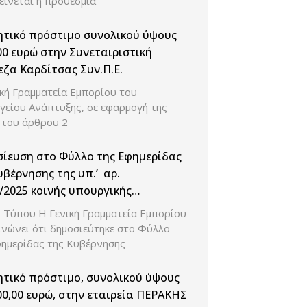
είνεται η προθεσμία
ητικό πρόστιμο συνολικού ύψους
00 ευρώ στην Συνεταιριστική
ζα Καρδίτσας Συν.Π.Ε.
ική Γραμματεία Εμπορίου του
γείου Ανάπτυξης, σε εφαρμογή της
 του άρθρου 2
ίευση στο Φύλλο της Εφημερίδας
υβέρνησης της υπ.’ αρ.
/2025 κοινής υπουργικής
σης με θέμα: «Καθορισμός
ο Τύπου H Γενική Γραμματεία Εμπορίου
ρίων επιβολής και ύψους των
ινώνει ότι δημοσιεύτηκε στο Φύλλο
ητικών κυρώσεων του άρθρου 50
φημερίδας της Κυβέρνησης
. 4919/2022 στους μη συνεπείς
εους εγγραφής στο Γενικό
ητικό πρόστιμο, συνολικού ύψους
ικό Μητρώο (Γ.Ε.ΜΗ.) και λοιπά
00,00 ευρώ, στην εταιρεία ΠΕΡΑΚΗΣ