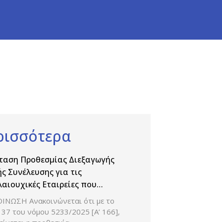
ρισσότερα
ταση Προθεσμίας Διεξαγωγής
ής Συνέλευσης για τις
αιουχικές Εταιρείες που
ηριοποιούνται στον κλάδο της
ΙΝΩΣΗ Ανακοινώνεται ότι με το
χανίας Παραγωγής και Εμπορίας
37 του νόμου 5233/2025 [Α’ 166],
άκων