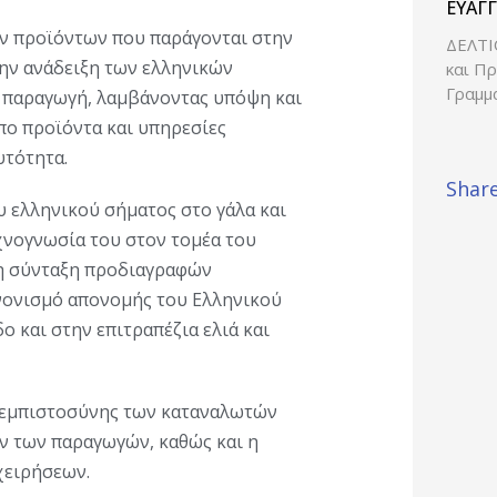
σχετι
ΕΥΑΓΓ
τίτλ
ν προϊόντων που παράγονται στην
ΔΕΛΤΙ
την ανάδειξη των ελληνικών
και Π
Γραμμ
 παραγωγή, λαμβάνοντας υπόψη και
πο προϊόντα και υπηρεσίες
υτότητα.
Share
 ελληνικού σήματος στο γάλα και
χνογνωσία του στον τομέα του
τη σύνταξη προδιαγραφών
ανονισμό απονομής του Ελληνικού
ο και στην επιτραπέζια ελιά και
ς εμπιστοσύνης των καταναλωτών
ν των παραγωγών, καθώς και η
χειρήσεων.