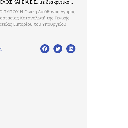
κά θέματα» (Β’ 3542/08-07-2025)
ΕΛΟΣ ΚΑΙ ΣΙΑ E.Ε., με διακριτικό
ο WE PRODUCTION
Ο ΤΥΠΟΥ Η Γενική Διεύθυνση Αγοράς
ροστασίας Καταναλωτή της Γενικής
ατείας Εμπορίου του Υπουργείου
: