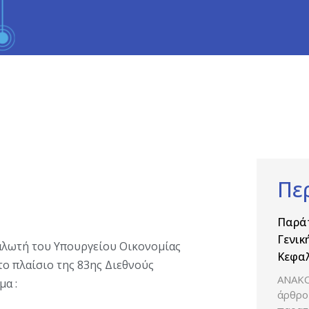
Πε
Παρά
Γενικ
αλωτή του Υπουργείου Οικονομίας
Κεφαλ
το πλαίσιο της 83ης Διεθνούς
δραστ
ΑΝΑΚΟ
α :
Βιομη
άρθρο 
Φαρμ