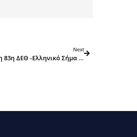
Next
Σχετικα Με Την Εκδήλωση Στη 83η ΔΕΘ -Ελληνικό Σήμα Στην Ελιά Και Το Ελαιόλαδο: Η Συμβολή Του Στην Τυποποίηση Και Προώθηση Των Ποιοτικών Ελληνικών Προϊόντων