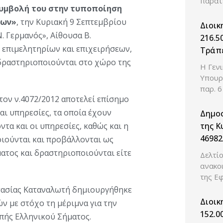
παρατ
συμβολή του στην τυποποίηση
των»
, την Κυριακή 9 Σεπτεμβρίου
Διοικ
Ν. Γερμανός», Αίθουσα Β.
216.5
επιμελητηρίων και επιχειρήσεων,
Τράπε
 δραστηριοποιούνται στο χώρο της
Η Γεν
Υπουρ
παρ. 6
ον ν.4072/2012 αποτελεί επίσημο
αι υπηρεσίες, τα οποία έχουν
Δημοσ
τα και οι υπηρεσίες, καθώς και η
της Κ
46982
οιούνται και προβάλλονται ως
απόφα
ατος και δραστηριοποιούνται είτε
Δελτί
κριτη
ανακο
διοικ
της Ε
του ν
τασίας Καταναλωτή δημιουργήθηκε
υπόχρ
Διοικ
ν με στόχο τη μέριμνα για την
Εμπορ
152.0
πής Ελληνικού Σήματος.