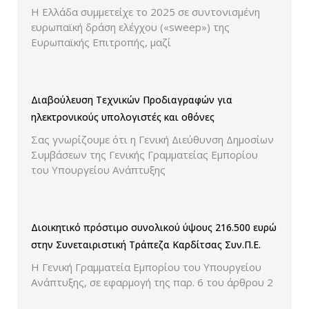
ελέγχου παρουσίασης των τιμών και των
Η Ελλάδα συμμετείχε το 2025 σε συντονισμένη
εκπτώσεων.
ευρωπαϊκή δράση ελέγχου («sweep») της
Ευρωπαϊκής Επιτροπής, μαζί
Διαβούλευση Τεχνικών Προδιαγραφών για
ηλεκτρονικούς υπολογιστές και οθόνες
Σας γνωρίζουμε ότι η Γενική Διεύθυνση Δημοσίων
Συμβάσεων της Γενικής Γραμματείας Εμπορίου
του Υπουργείου Ανάπτυξης
Διοικητικό πρόστιμο συνολικού ύψους 216.500 ευρώ
στην Συνεταιριστική Τράπεζα Καρδίτσας Συν.Π.Ε.
Η Γενική Γραμματεία Εμπορίου του Υπουργείου
Ανάπτυξης, σε εφαρμογή της παρ. 6 του άρθρου 2