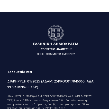
Τελευταία νέα
ΔΙΑΚΗΡΥΞΗ 01/2025 (ΑΔΑΜ: 25PROC017846065, ΑΔΑ:
ΨΠ9546ΝΛΣΞ-ΥΚΡ)
ΔΙΑΚΗΡΥΞΗ 01/2025 (ΑΔΑΜ: 25PROC017846065, ΑΔΑ: ΨΠ9546ΝΛΣΞ-
ΥΚΡ) Ανοικτή Ηλεκτρονική Διαγωνιστική διαδικασία σύναψης
συμφωνίας πλαίσιο διάρκειας δύο (2) ετών, για την προμήθεια
πετρελαίου θέρμανσης, (CPV 09135100-5), για