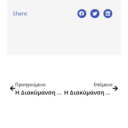
Share:
Προηγούμενο
Επόμενο
Η Διακύμανση Των Τιμών Στα Προϊόντα Του “Καλαθιού Του Νοικοκυριού” Κατά Την 31η Εβδομάδα Εφαρμογής Του (31/5/2023-6/6/2023)
Η Διακύμανση Των Τιμών Των Προϊόντων Στο «Καλαθι Του Νοικοκυριού» Την 33η Εβδομάδα Εφαρμογής Του