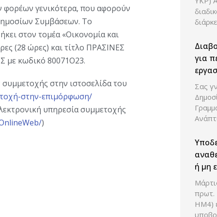
ΥΚΡ) 
ν φορέων γενικότερα, που αφορούν
διαδι
Δημοσίων Συμβάσεων. Το
διάρκε
κει στον τομέα «Οικονομία και
Διαβ
ρες (28 ώρες) και τίτλο ΠΡΑΣΙΝΕΣ
για π
 με κωδικό 80071Ο23.
εργασ
 συμμετοχής στην ιστοσελίδα του
Σας γν
ετοχή-στην-επιμόρφωση/
Δημοσ
Γραμμ
ηλεκτρονική υπηρεσία συμμετοχής
Ανάπτ
r/OnlineWeb/
)
Υποδ
αναθε
ή μη 
οικον
Μάρτιο
πρωτ.
ΗΜ4) ε
υποβο