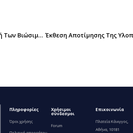
Κατευθυντήριες Οδηγίες Για Την Εφαρμογή Των Βιώσιμων Δημοσίων Συμβάσεων Από Το UNEP (2η Έκδοση)
Πληροφορίες
Χρήσιμοι
Επικοινωνία
σύνδεσμοι
Όροι χρήσης
Πλατεία Κάνιγγος,
Forum
Αθήνα, 10181
Πολιτική απορρήτου