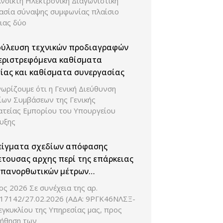
Ανοικτή Ηλεκτρονική Διαγωνιστική
κασία σύναψης συμφωνίας πλαίσιο
ιας δύο
ούλευση τεχνικών προδιαγραφών
εριστρεφόμενα καθίσματα
ίας και καθίσματα συνεργασίας
ωρίζουμε ότι η Γενική Διεύθυνση
ίων Συμβάσεων της Γενικής
ατείας Εμπορίου του Υπουργείου
υξης
είγματα σχεδίων απόφασης
τουσας αρχης περί της επάρκειας
επανορθωτικών μέτρων
ομικού φορέα
ς 2026 Σε συνέχεια της αρ.
 17142/27.02.2026 (ΑΔΑ: 9ΡΓΚ46ΝΛΣΞ-
γκυκλίου της Υπηρεσίας μας, προς
ήθηση των