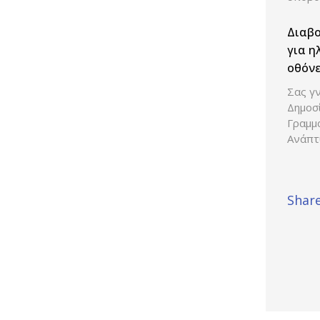
Διαβ
για η
οθόνε
Σας γν
Δημοσ
Γραμμ
Ανάπτ
Share