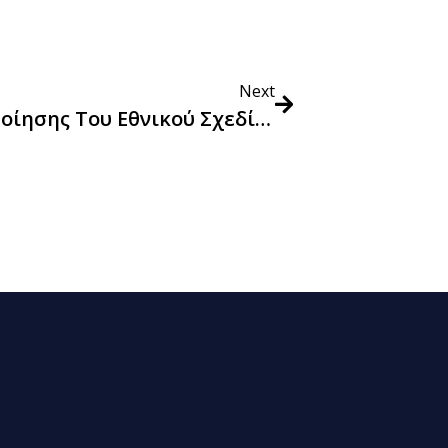
Next
Έκθεση Αποτίμησης Της Υλοποίησης Του Εθνικού Σχεδίου Δράσης 2021-2023 Για Τις Πράσινες Δημόσιες Συμβάσεις