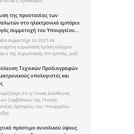
είνεται η προθεσμία
υση της προστασίας των
αλωτών στο ηλεκτρονικό εμπόριο
ργός συμμετοχή του Υπουργείου
υξης σε ευρωπαϊκή δράση
δα συμμετείχε το 2025 σε
ου παρουσίασης των τιμών και
νισμένη ευρωπαϊκή δράση ελέγχου
κπτώσεων.
ep») της Ευρωπαϊκής Επιτροπής, μαζί
ούλευση Τεχνικών Προδιαγραφών
λεκτρονικούς υπολογιστές και
ς
ωρίζουμε ότι η Γενική Διεύθυνση
ίων Συμβάσεων της Γενικής
ατείας Εμπορίου του Υπουργείου
υξης
ητικό πρόστιμο συνολικού ύψους