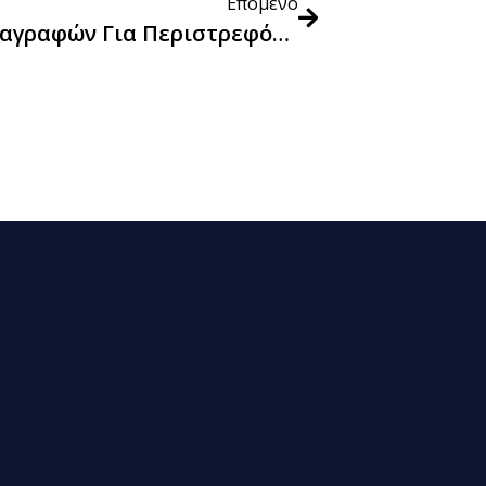
Επόμενο
Διαβούλευση Τεχνικών Προδιαγραφών Για Περιστρεφόμενα Καθίσματα Εργασίας Και Καθίσματα Συνεργασίας