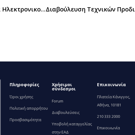
Διαβούλευση Τεχνικών Προδιαγραφών Για Ηλεκτρονικούς Υπολογιστές Και Οθόνες
Πληροφορίες
Χρήσιμοι
Επικοινωνία
σύνδεσμοι
Όροι χρήσης
Πλατεία Κάνιγγος,
Forum
Αθήνα, 10181
Πολιτική απορρήτου
Διαβουλεύσεις
210 333 2000
Προσβασιμότητα
Υποβολή καταγγελίας
Επικοινωνία
στην ΕΑΔ