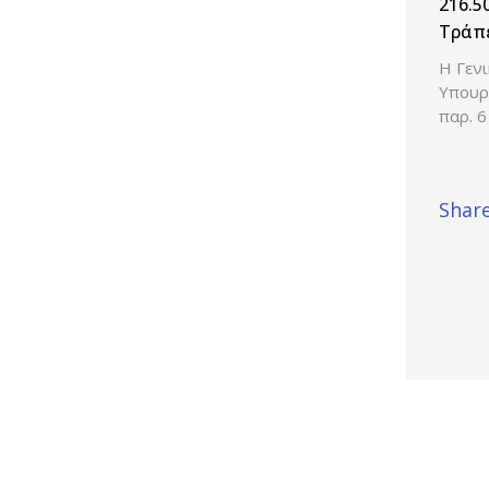
216.5
Τράπε
Η Γεν
Υπουρ
παρ. 6
Share