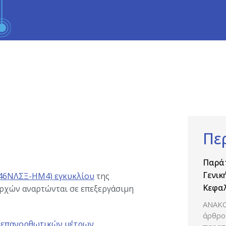
Πε
Παρά
Γενικ
ΓΚ46ΝΛΣΞ-ΗΜ4) εγκυκλίου
της
Κεφαλ
ρχών αναρτώνται σε επεξεργάσιμη
δραστ
ΑΝΑΚΟ
Βιομη
άρθρο 
ς επανορθωτικών μέτρων
Φαρμ