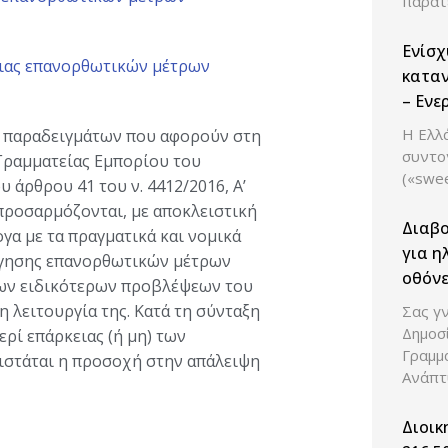
παρατ
Ενίσχ
ειας επανορθωτικών μέτρων
καταν
– Ενε
Ανάπτ
Η Ελλά
ών παραδειγμάτων που αφορούν στη
ελέγχ
συντο
Γραμματείας Εμπορίου του
των ε
(«swe
ου άρθρου 41 του ν. 4412/2016, Α’
 προσαρμόζονται, με αποκλειστική
Διαβ
γα με τα πραγματικά και νομικά
για η
λόγησης επανορθωτικών μέτρων
οθόνε
των ειδικότερων προβλέψεων του
η λειτουργία της. Κατά τη σύνταξη
Σας γν
Δημοσ
ρί επάρκειας (ή μη) των
Γραμμ
στάται η προσοχή στην απάλειψη
Ανάπτ
Διοικ