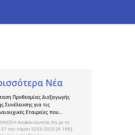
ρισσότερα Νέα
ταση Προθεσμίας Διεξαγωγής
ής Συνέλευσης για τις
αιουχικές Εταιρείες που
ηριοποιούνται στον κλάδο της
ΙΝΩΣΗ Ανακοινώνεται ότι με το
χανίας Παραγωγής και Εμπορίας
37 του νόμου 5233/2025 [Α’ 166],
άκων