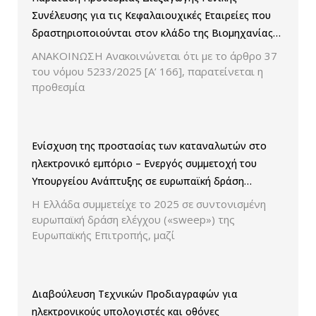
Συνέλευσης για τις Κεφαλαιουχικές Εταιρείες που
δραστηριοποιούνται στον κλάδο της Βιομηχανίας
Παραγωγής και Εμπορίας Φαρμάκων
ΑΝΑΚΟΙΝΩΣΗ Ανακοινώνεται ότι με το άρθρο 37
του νόμου 5233/2025 [Α’ 166], παρατείνεται η
προθεσμία
Ενίσχυση της προστασίας των καταναλωτών στο
ηλεκτρονικό εμπόριο – Ενεργός συμμετοχή του
Υπουργείου Ανάπτυξης σε ευρωπαϊκή δράση
ελέγχου παρουσίασης των τιμών και των
Η Ελλάδα συμμετείχε το 2025 σε συντονισμένη
εκπτώσεων.
ευρωπαϊκή δράση ελέγχου («sweep») της
Ευρωπαϊκής Επιτροπής, μαζί
Διαβούλευση Τεχνικών Προδιαγραφών για
ηλεκτρονικούς υπολογιστές και οθόνες