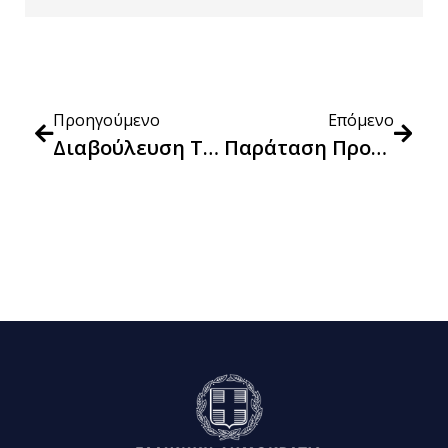
Προηγούμενο
Επόμενο
Διαβούλευση Τεχνικών Προδιαγραφών Για Περιστρεφόμενα Καθίσματα Εργασίας Και Καθίσματα Συνεργασίας
Παράταση Προθεσμίας Διεξαγωγής Γενικής Συνέλευσης Για Τις Κεφαλαιουχικές Εταιρείες Που Δραστηριοποιούνται Στον Κλάδο Της Βιομηχανίας Παραγωγής Και Εμπορίας Φαρμάκων