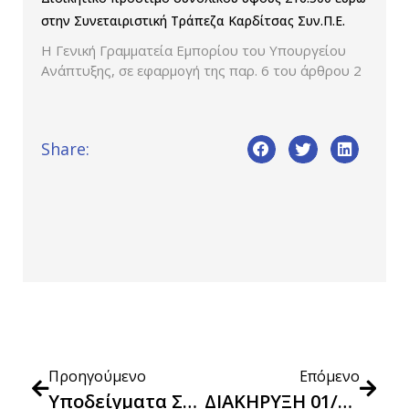
στην Συνεταιριστική Τράπεζα Καρδίτσας Συν.Π.Ε.
Η Γενική Γραμματεία Εμπορίου του Υπουργείου
Ανάπτυξης, σε εφαρμογή της παρ. 6 του άρθρου 2
Share:
Προηγούμενο
Επόμενο
Υποδείγματα Σχεδίων Απόφασης Αναθετουσας Αρχης Περί Της Επάρκειας Ή Μη Επανορθωτικών Μέτρων Οικονομικού Φορέα
ΔΙΑΚΗΡΥΞΗ 01/2025 (ΑΔΑΜ: 25PROC017846065, ΑΔΑ: ΨΠ9546ΝΛΣΞ-ΥΚΡ)