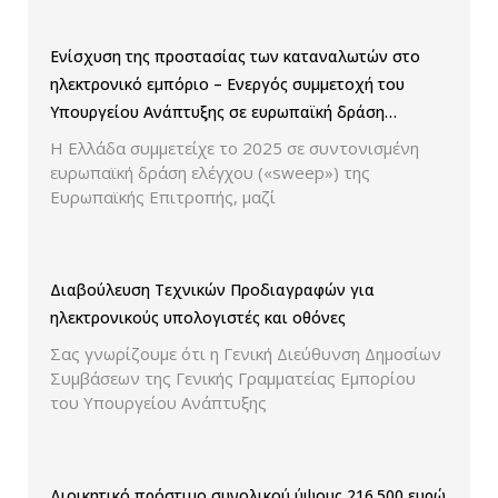
Ενίσχυση της προστασίας των καταναλωτών στο
ηλεκτρονικό εμπόριο – Ενεργός συμμετοχή του
Υπουργείου Ανάπτυξης σε ευρωπαϊκή δράση
ελέγχου παρουσίασης των τιμών και των
Η Ελλάδα συμμετείχε το 2025 σε συντονισμένη
εκπτώσεων.
ευρωπαϊκή δράση ελέγχου («sweep») της
Ευρωπαϊκής Επιτροπής, μαζί
Διαβούλευση Τεχνικών Προδιαγραφών για
ηλεκτρονικούς υπολογιστές και οθόνες
Σας γνωρίζουμε ότι η Γενική Διεύθυνση Δημοσίων
Συμβάσεων της Γενικής Γραμματείας Εμπορίου
του Υπουργείου Ανάπτυξης
Διοικητικό πρόστιμο συνολικού ύψους 216.500 ευρώ