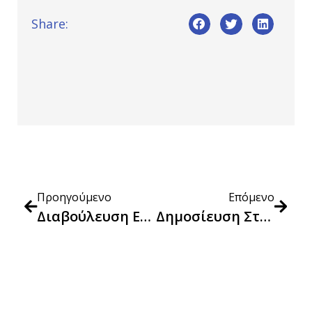
Share:
Προηγούμενο
Επόμενο
Διαβούλευση Επί Των Κανόνων ΔΙ.Ε.Π.Π.Υ. (Διακίνησης Και Εμπορίας Προϊόντων Και Παροχής Υπηρεσιών) – Αναθεώρηση Διατάξεων Κεφ. 1 Έως 3.
Δημοσίευση Στο Φύλλο Της Εφημερίδας Της Κυβέρνησης Της Υπ.’ Αρ. 46982/2025 Κοινής Υπουργικής Απόφασης Με Θέμα: «Καθορισμός Κριτηρίων Επιβολής Και Ύψους Των Διοικητικών Κυρώσεων Του Άρθρου 50 Του Ν. 4919/2022 Στους Μη Συνεπείς Υπόχρεους Εγγραφής Στο Γενικό Εμπορικό Μητρώο (Γ.Ε.ΜΗ.) Και Λοιπά Σχετικά Θέματα» (Β’ 3542/08-07-2025)