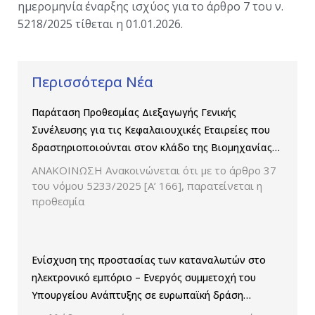
ημερομηνία έναρξης ισχύος για το άρθρο 7 του ν.
5218/2025 τίθεται η 01.01.2026.
Περισσότερα Νέα
Παράταση Προθεσμίας Διεξαγωγής Γενικής
Συνέλευσης για τις Κεφαλαιουχικές Εταιρείες που
δραστηριοποιούνται στον κλάδο της Βιομηχανίας
Παραγωγής και Εμπορίας Φαρμάκων
ΑΝΑΚΟΙΝΩΣΗ Ανακοινώνεται ότι με το άρθρο 37
του νόμου 5233/2025 [Α’ 166], παρατείνεται η
προθεσμία
Ενίσχυση της προστασίας των καταναλωτών στο
ηλεκτρονικό εμπόριο – Ενεργός συμμετοχή του
Υπουργείου Ανάπτυξης σε ευρωπαϊκή δράση
ελέγχου παρουσίασης των τιμών και των