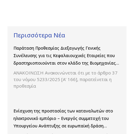
Περισσότερα Νέα
Παράταση Προθεσμίας Διεξαγωγής Γενικής
Συνέλευσης για τις Κεφαλαιουχικές Εταιρείες που
δραστηριοποιούνται στον κλάδο της Βιομηχανίας
Παραγωγής και Εμπορίας Φαρμάκων
ΑΝΑΚΟΙΝΩΣΗ Ανακοινώνεται ότι με το άρθρο 37
του νόμου 5233/2025 [Α’ 166], παρατείνεται η
προθεσμία
Ενίσχυση της προστασίας των καταναλωτών στο
ηλεκτρονικό εμπόριο – Ενεργός συμμετοχή του
Υπουργείου Ανάπτυξης σε ευρωπαϊκή δράση
ελέγχου παρουσίασης των τιμών και των