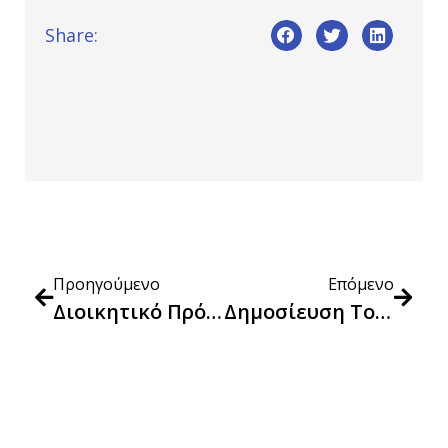
Share:
Προηγούμενο
Επόμενο
Διοικητικό Πρόστιμο, Συνολικού Ύψους 152.000,00 Ευρώ, Στην Εταιρεία ΠΕΡΑΚΗΣ ΕΥΑΓΓΕΛΟΣ ΚΑΙ ΣΙΑ E.Ε., Με Διακριτικό Τίτλο WE PRODUCTION
Δημοσίευση Του Ν. 5218/2025 «Αναμόρφωση Του Πλαισίου Για Την Επαγγελματική Κατάρτιση Υπαλλήλων Που Χειρίζονται Δημόσιες Συμβάσεις, Του Πλαισίου Για Την Προετοιμασία Και Την Ανάθεση Δημοσίων Συμβάσεων Και Την Έννομη Προστασία Στον Τομέα Των Δημοσίων Συμβάσεων, Του Πλαισίου Εθνικών Υποδομών Ποιότητας Και Του Πλαισίου Ίδρυσης, Επέκτασης Και Εκσυγχρονισμού Των Μεταποιητικών Δραστηριοτήτων Στην Περιφέρεια Αττικής Και Λοιπές Διατάξεις» (ΦΕΚ 125/Α/14.07.2025).