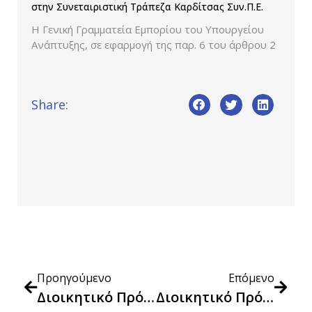
στην Συνεταιριστική Τράπεζα Καρδίτσας Συν.Π.Ε.
Η Γενική Γραμματεία Εμπορίου του Υπουργείου
Ανάπτυξης, σε εφαρμογή της παρ. 6 του άρθρου 2
Share:
Προηγούμενο
Επόμενο
Διοικητικό Πρόστιμο Συνολικού Ύψους 80.000 Ευρώ Στην Εταιρεία DoValue Greece Α.Ε.Δ.Α.Δ.Π.
Διοικητικό Πρόστιμο Συνολικού Ύψους 60.000 Ευρώ Στην Εταιρεία CepalHellas Α.Ε.Δ.Α.Δ.Π..