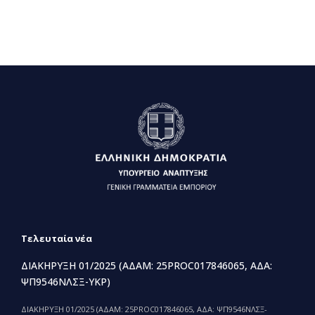
Τελευταία νέα
ΔΙΑΚΗΡΥΞΗ 01/2025 (ΑΔΑΜ: 25PROC017846065, ΑΔΑ:
ΨΠ9546ΝΛΣΞ-ΥΚΡ)
ΔΙΑΚΗΡΥΞΗ 01/2025 (ΑΔΑΜ: 25PROC017846065, ΑΔΑ: ΨΠ9546ΝΛΣΞ-