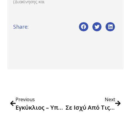
(Διακίνησης και
Share:
Previous
Next
Εγκύκλιος – Υπολογισμός Δείκτη Τιμών Καταναλωτή Για Παραδόσεις Αγαθών Που Έλαβαν Χώρα Εντός Του Μηνός Απριλίου 2024
Σε Ισχύ Από Τις 22 Απριλίου Το «Καλάθι Των Νονών» Και Από Τις 24 Απριλίου Το «Καλάθι Του Πάσχα»