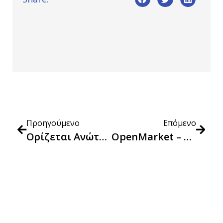
Προηγούμενο
Επόμενο
Ορίζεται Ανώτατη Τιμή Πώλησης Στο Εμφιαλωμένο Νερό Που Πωλείται Στη Θεσσαλία
OpenMarket – Διακοπή Λειτουργιών Συστήματος Ανά Τακτά Χρονικά Διαστήματα Από 14/9/2023 Έως 16/9/2023