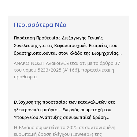
Περισσότερα Νέα
Παράταση Προθεσμίας Διεξαγωγής Γενικής
Συνέλευσης για τις Κεφαλαιουχικές Εταιρείες που
δραστηριοποιούνται στον κλάδο της Βιομηχανίας
Παραγωγής και Εμπορίας Φαρμάκων
ΑΝΑΚΟΙΝΩΣΗ Ανακοινώνεται ότι με το άρθρο 37
του νόμου 5233/2025 [Α’ 166], παρατείνεται η
προθεσμία
Ενίσχυση της προστασίας των καταναλωτών στο
ηλεκτρονικό εμπόριο – Ενεργός συμμετοχή του
Υπουργείου Ανάπτυξης σε ευρωπαϊκή δράση
ελέγχου παρουσίασης των τιμών και των
Η Ελλάδα συμμετείχε το 2025 σε συντονισμένη
εκπτώσεων.
ευρωπαϊκή δράση ελέγχου («sweep») της