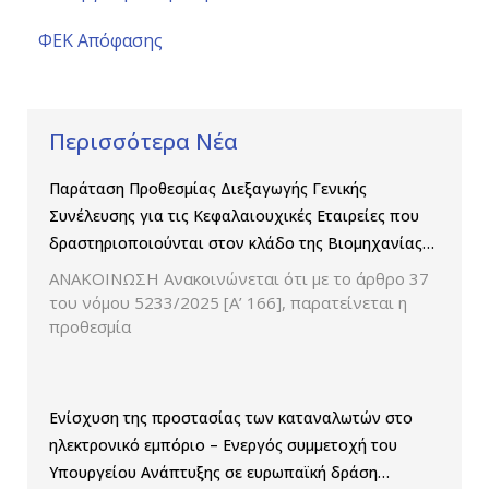
ΦΕΚ Απόφασης
Περισσότερα Νέα
Παράταση Προθεσμίας Διεξαγωγής Γενικής
Συνέλευσης για τις Κεφαλαιουχικές Εταιρείες που
δραστηριοποιούνται στον κλάδο της Βιομηχανίας
Παραγωγής και Εμπορίας Φαρμάκων
ΑΝΑΚΟΙΝΩΣΗ Ανακοινώνεται ότι με το άρθρο 37
του νόμου 5233/2025 [Α’ 166], παρατείνεται η
προθεσμία
Ενίσχυση της προστασίας των καταναλωτών στο
ηλεκτρονικό εμπόριο – Ενεργός συμμετοχή του
Υπουργείου Ανάπτυξης σε ευρωπαϊκή δράση