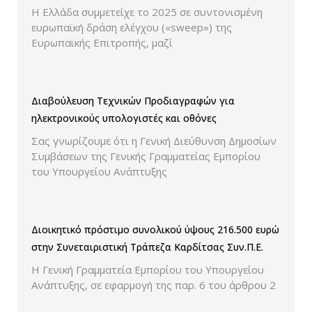
ελέγχου παρουσίασης των τιμών και των
Η Ελλάδα συμμετείχε το 2025 σε συντονισμένη
εκπτώσεων.
ευρωπαϊκή δράση ελέγχου («sweep») της
Ευρωπαϊκής Επιτροπής, μαζί
Διαβούλευση Τεχνικών Προδιαγραφών για
ηλεκτρονικούς υπολογιστές και οθόνες
Σας γνωρίζουμε ότι η Γενική Διεύθυνση Δημοσίων
Συμβάσεων της Γενικής Γραμματείας Εμπορίου
του Υπουργείου Ανάπτυξης
Διοικητικό πρόστιμο συνολικού ύψους 216.500 ευρώ
στην Συνεταιριστική Τράπεζα Καρδίτσας Συν.Π.Ε.
Η Γενική Γραμματεία Εμπορίου του Υπουργείου
Ανάπτυξης, σε εφαρμογή της παρ. 6 του άρθρου 2