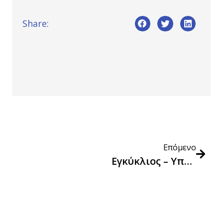
Share:
Επόμενο
Εγκύκλιος – Υπολογισμός Δείκτη Τιμών Καταναλωτή Για Την Εφαρμογή Της Παρ. 9α Του Άρθρου 53 Του Ν. 4412/2016 Για Παραδόσεις Αγαθών Που Έλαβαν Χώρα Εντός Του Μηνός Απριλίου 2023