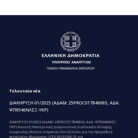
Τελευταία νέα
ΔΙΑΚΗΡΥΞΗ 01/2025 (ΑΔΑΜ: 25PROC017846065, ΑΔΑ:
ΨΠ9546ΝΛΣΞ-ΥΚΡ)
ΔΙΑΚΗΡΥΞΗ 01/2025 (ΑΔΑΜ: 25PROC017846065, ΑΔΑ: ΨΠ9546ΝΛΣΞ-
ΥΚΡ) Ανοικτή Ηλεκτρονική Διαγωνιστική διαδικασία σύναψης
συμφωνίας πλαίσιο διάρκειας δύο (2) ετών, για την προμήθεια
πετρελαίου θέρμανσης, (CPV 09135100-5), για