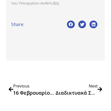
του Υπουργείου Ανάπτυξης
Share:
Previous
Next
16 Φεβρουαρίου 2023 Webinar-Workshop Για Τις Πράσινες Δημόσιες Συμβάσεις (GPP) Από Την DG ENV
Διαδικτυακά Σεμινάρια