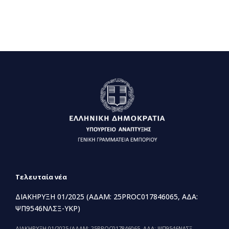
Τελευταία νέα
ΔΙΑΚΗΡΥΞΗ 01/2025 (ΑΔΑΜ: 25PROC017846065, ΑΔΑ:
ΨΠ9546ΝΛΣΞ-ΥΚΡ)
ΔΙΑΚΗΡΥΞΗ 01/2025 (ΑΔΑΜ: 25PROC017846065, ΑΔΑ: ΨΠ9546ΝΛΣΞ-