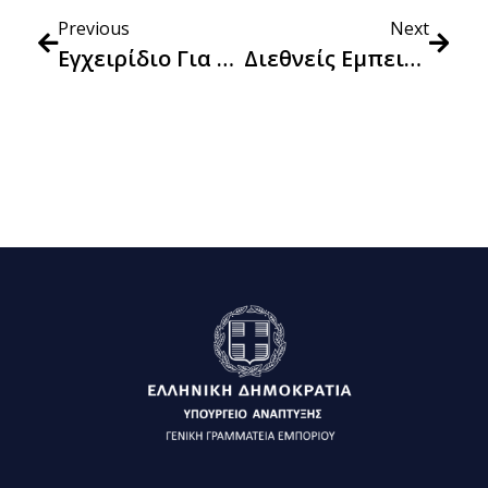
Previous
Next
Εγχειρίδιο Για Αρχές Που Αναθέτουν Δημόσιες Συμβάσεις Με Βάση Τα Κριτήρια Του Οικολογικού Σήματος Της ΕΕ Για Έντυπο Χαρτί, Χαρτί Γραφικής Ύλης Και Προϊόντα Χάρτινων Σακούλων Μεταφοράς
Διεθνείς Εμπειρίες Σχετικά Με Τις ΠΔΣ