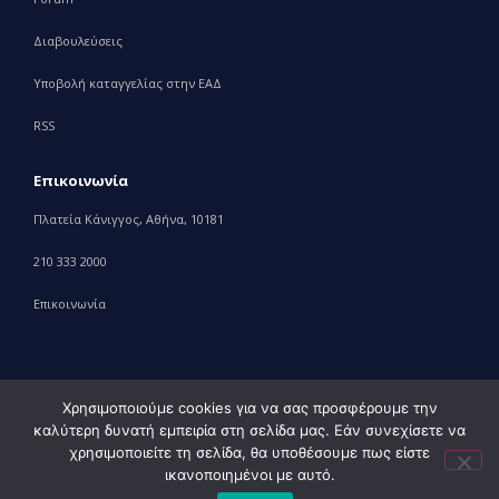
Διαβουλεύσεις
Υποβολή καταγγελίας στην ΕΑΔ
RSS
Επικοινωνία
Πλατεία Κάνιγγος, Αθήνα, 10181
210 333 2000
Επικοινωνία
Χρησιμοποιούμε cookies για να σας προσφέρουμε την
καλύτερη δυνατή εμπειρία στη σελίδα μας. Εάν συνεχίσετε να
© 2010 – 2023 Υπουργείο Ανάπτυξης, powered by
Evolution
χρησιμοποιείτε τη σελίδα, θα υποθέσουμε πως είστε
Projects+
ικανοποιημένοι με αυτό.