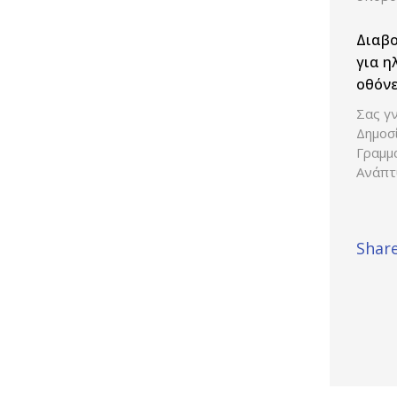
Διαβ
για η
οθόνε
Σας γν
Δημοσ
Γραμμ
Ανάπτ
Share