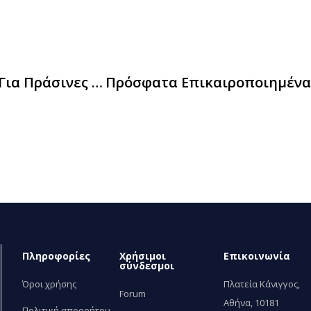
Δημοσιεύτηκαν Νέα Ευρωπαϊκά Κριτήρια Για Πράσινες Δημόσιες Συμβάσεις Στον Τομέα Της Οδικής Μεταφοράς
Πληροφορίες
Χρήσιμοι
Επικοινωνία
σύνδεσμοι
Όροι χρήσης
Πλατεία Κάνιγγος,
Forum
Αθήνα, 10181
Πολιτική απορρήτου