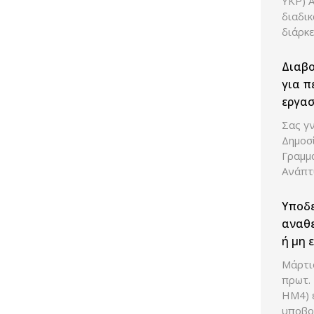
ΥΚΡ) 
διαδι
διάρκε
Διαβ
για π
εργασ
Σας γν
Δημοσ
Γραμμ
Ανάπτ
Υποδ
αναθε
ή μη 
οικον
Μάρτιο
πρωτ.
ΗΜ4) ε
υποβο