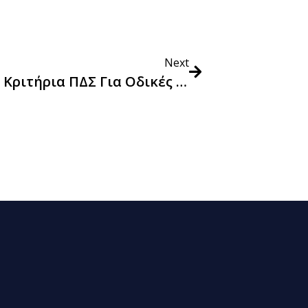
Next
Πρόσφατα Επικαιροποιημένα Κριτήρια ΠΔΣ Για Οδικές Μεταφορές Που Δημοσιεύθηκαν Από Την Ευρωπαϊκή Επιτροπή