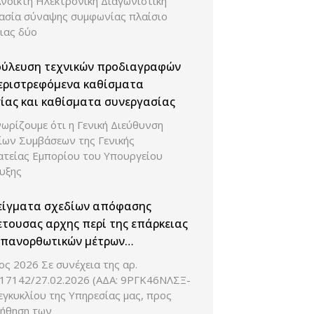
Ανοικτή Ηλεκτρονική Διαγωνιστική
κασία σύναψης συμφωνίας πλαίσιο
ιας δύο
ούλευση τεχνικών προδιαγραφών
εριστρεφόμενα καθίσματα
ίας και καθίσματα συνεργασίας
ωρίζουμε ότι η Γενική Διεύθυνση
ίων Συμβάσεων της Γενικής
ατείας Εμπορίου του Υπουργείου
υξης
είγματα σχεδίων απόφασης
τουσας αρχης περί της επάρκειας
επανορθωτικών μέτρων
ομικού φορέα
ς 2026 Σε συνέχεια της αρ.
 17142/27.02.2026 (ΑΔΑ: 9ΡΓΚ46ΝΛΣΞ-
γκυκλίου της Υπηρεσίας μας, προς
ήθηση των