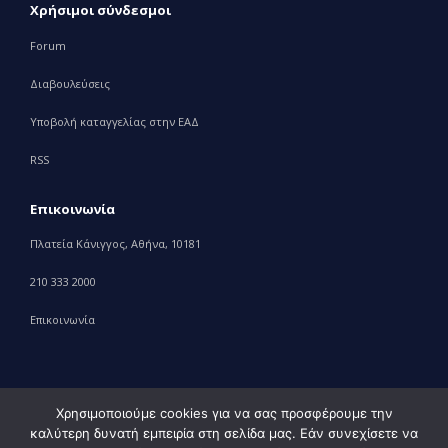
Χρήσιμοι σύνδεσμοι
Forum
Διαβουλεύσεις
Υποβολή καταγγελίας στην ΕΑΔ
RSS
Επικοινωνία
Πλατεία Κάνιγγος, Αθήνα, 10181
210 333 2000
Επικοινωνία
Χρησιμοποιούμε cookies για να σας προσφέρουμε την
καλύτερη δυνατή εμπειρία στη σελίδα μας. Εάν συνεχίσετε να
© 2010 – 2023 Υπουργείο Ανάπτυξης, powered by
Evolution