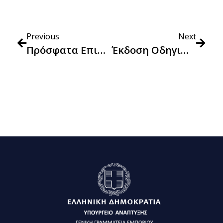
Previous
Next
Πρόσφατα Επικαιροποιημένα Κριτήρια ΠΔΣ Για Οδικές Μεταφορές Που Δημοσιεύθηκαν Από Την Ευρωπαϊκή Επιτροπή
Έκδοση Οδηγιών Συμπλήρωσης Πεδίων Του ΚΗΜΔΗΣ Που Αφορούν Στην Εφαρμογή Του Εθνικού Σχεδίου Δράσης Για Τις Πράσινες Δημόσιες Συμβάσεις