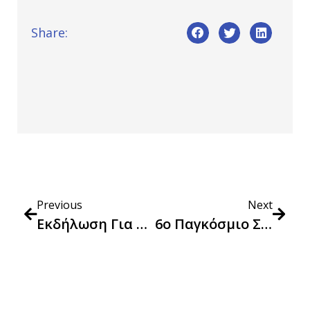
Share:
Previous
Next
Εκδήλωση Για Τις Κυκλικές Αλυσίδες Εφοδιασμού: Κυκλικότητα Στον Ηλιακό Φωτοβολταϊκό Τομέα
6ο Παγκόσμιο Συνέδριο Προμηθειών