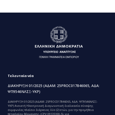
Τελευταία νέα
ΔΙΑΚΗΡΥΞΗ 01/2025 (ΑΔΑΜ: 25PROC017846065, ΑΔΑ:
ΨΠ9546ΝΛΣΞ-ΥΚΡ)
ΔΙΑΚΗΡΥΞΗ 01/2025 (ΑΔΑΜ: 25PROC017846065, ΑΔΑ: ΨΠ9546ΝΛΣΞ-
ΥΚΡ) Ανοικτή Ηλεκτρονική Διαγωνιστική διαδικασία σύναψης
συμφωνίας πλαίσιο διάρκειας δύο (2) ετών, για την προμήθεια
πετρελαίου θέρμανσης, (CPV 09135100-5), για