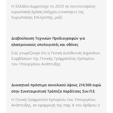
ελέγχου παρουσίασης των τιμών και των
Η Ελλάδα συμμετείχε το 2025 σε συντονισμένη
εκπτώσεων.
ευρωπαϊκή δράση ελέγχου («sweep») της
Ευρωπαϊκής Επιτροπής, μαζί
Διαβούλευση Τεχνικών Προδιαγραφών για
ηλεκτρονικούς υπολογιστές και οθόνες
Σας γνωρίζουμε ότι η Γενική Διεύθυνση Δημοσίων
Συμβάσεων της Γενικής Γραμματείας Εμπορίου
του Υπουργείου Ανάπτυξης
Διοικητικό πρόστιμο συνολικού ύψους 216.500 ευρώ
στην Συνεταιριστική Τράπεζα Καρδίτσας Συν.Π.Ε.
Η Γενική Γραμματεία Εμπορίου του Υπουργείου
Ανάπτυξης, σε εφαρμογή της παρ. 6 του άρθρου 2