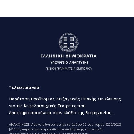
Τελευταία νέα
Παράταση Προθεσμίας Διεξαγωγής Γενικής Συνέλευσης
για τις Κεφαλαιουχικές Εταιρείες που
δραστηριοποιούνται στον κλάδο της Βιομηχανίας
Παραγωγής και Εμπορίας Φαρμάκων
ΑΝΑΚΟΙΝΩΣΗ Ανακοινώνεται ότι με το άρθρο 37 του νόμου 5233/2025
[Α’ 166], παρατείνεται η προθεσμία διεξαγωγής της γενικής
συνέλευσης για τις κεφαλαιουχικές εταιρείες που