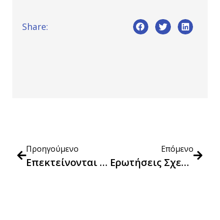
Share:
Προηγούμενο
Επόμενο
Επεκτείνονται Έως 31.12.2024 Τα Μέτρα Και Οι Παρεμβάσεις Για Τον Έλεγχο Των Τιμών
Ερωτήσεις Σχετικά Με Τον Νέο Κώδικα Δεοντολογίας Για Ανακοινώσεις Μείωσης Τιμής