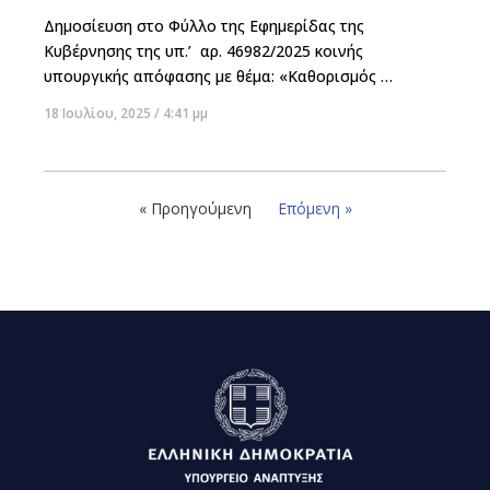
Δημοσίευση στο Φύλλο της Εφημερίδας της
Κυβέρνησης της υπ.’ αρ. 46982/2025 κοινής
υπουργικής απόφασης με θέμα: «Καθορισμός
κριτηρίων επιβολής και ύψους των διοικητικών
18 Ιουλίου, 2025
4:41 μμ
κυρώσεων του άρθρου 50 του ν. 4919/2022 στους μη
συνεπείς υπόχρεους εγγραφής στο Γενικό Εμπορικό
Μητρώο (Γ.Ε.ΜΗ.) και λοιπά σχετικά θέματα» (Β’
3542/08-07-2025)
« Προηγούμενη
Επόμενη »