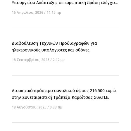
Υπουργείου Ανάπτυξης σε ευρωπαϊκή δράση ελέγχου
παρουσίασης των τιμών και των εκπτώσεων.
16 Απριλίου, 2026
11:15 πμ
Διαβούλευση Τεχνικών Προδιαγραφών για
ηλεκτρονικούς υπολογιστές και οθόνες
18 Σεπτεμβρίου, 2025
2:12 μμ
Διοικητικό πρόστιμο συνολικού ύψους 216.500 ευρώ
στην Συνεταιριστική Τράπεζα Καρδίτσας Συν.Π.Ε.
18 Αυγούστου, 2025
9:33 πμ