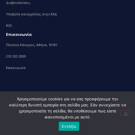
Διαβουλεύσεις
Υποβολή καταγγελίας στην ΕΑΔ
RSS
Επικοινωνία
Πλατεία Κάνιγγος, Αθήνα, 10181
210 333 2000
Επικοινωνία
Χρησιμοποιούμε cookies για να σας προσφέρουμε την
καλύτερη δυνατή εμπειρία στη σελίδα μας. Εάν συνεχίσετε να
© 2010 – 2023 Υπουργείο Ανάπτυξης, powered by
Evolution
χρησιμοποιείτε τη σελίδα, θα υποθέσουμε πως είστε
Projects+
ικανοποιημένοι με αυτό.
Εντάξει