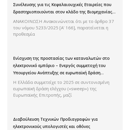
Συνέλευσης για τις Κεφαλαιουχικές Εταιρείες που
δραστηριοποιούνται στον κλάδο της Βιομηχανίας
Παραγωγής και Εμπορίας Φαρμάκων
ΑΝΑΚΟΙΝΩΣΗ Ανακοινώνεται ότι με το άρθρο 37
του νόμου 5233/2025 [Α’ 166], παρατείνεται η
προθεσμία
Ενίσχυση της προστασίας των καταναλωτών στο
ηλεκτρονικό εμπόριο – Ενεργός συμμετοχή του
Υπουργείου Ανάπτυξης σε ευρωπαϊκή δράση
ελέγχου παρουσίασης των τιμών και των
Η Ελλάδα συμμετείχε το 2025 σε συντονισμένη
εκπτώσεων.
ευρωπαϊκή δράση ελέγχου («sweep») της
Ευρωπαϊκής Επιτροπής, μαζί
Διαβούλευση Τεχνικών Προδιαγραφών για
ηλεκτρονικούς υπολογιστές και οθόνες