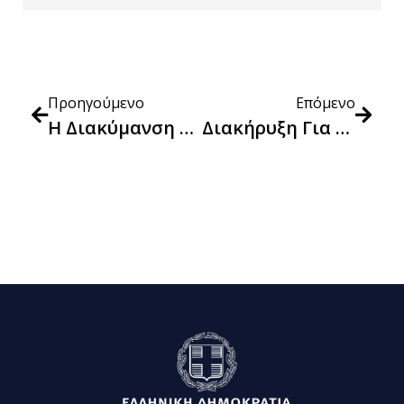
Προηγούμενο
Επόμενο
Η Διακύμανση Των Τιμών Των Προϊόντων Στο «Καλάθι Του Νοικοκυριού» Την 34η Εβδομάδα Εφαρμογής Του
Διακήρυξη Για Την Παροχή Ταχυδρομικών Υπηρεσιών