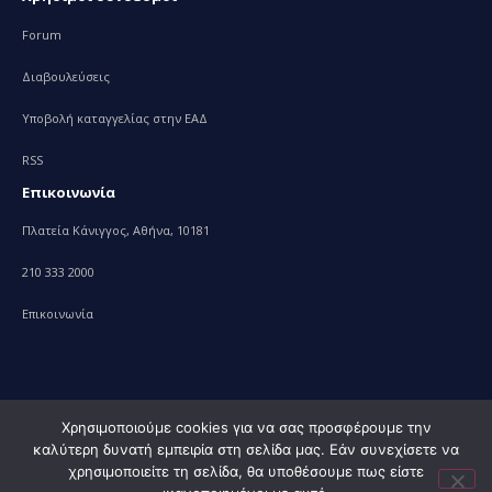
Forum
Διαβουλεύσεις
Υποβολή καταγγελίας στην ΕΑΔ
RSS
Επικοινωνία
Πλατεία Κάνιγγος, Αθήνα, 10181
210 333 2000
Επικοινωνία
Χρησιμοποιούμε cookies για να σας προσφέρουμε την
καλύτερη δυνατή εμπειρία στη σελίδα μας. Εάν συνεχίσετε να
© 2010 – 2023 Υπουργείο Ανάπτυξης, powered by
Evolution
χρησιμοποιείτε τη σελίδα, θα υποθέσουμε πως είστε
Projects+