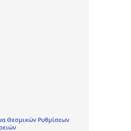
μα Θεσμικών Ρυθμίσεων
ρειών