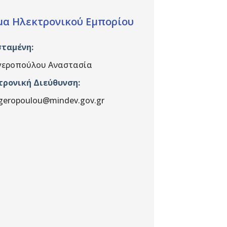
α Ηλεκτρονικού Εμπορίου
σταμένη
:
γεροπούλου Αναστασία
τρονική Διεύθυνση:
geropoulou@mindev.gov.gr