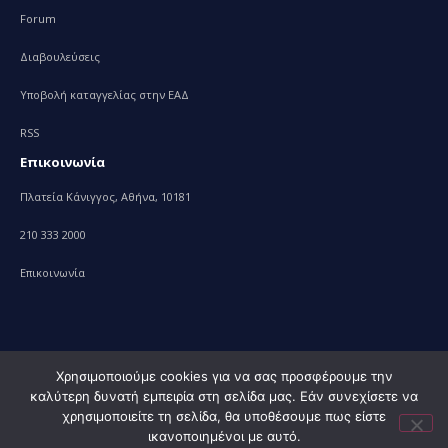
Forum
Διαβουλεύσεις
Υποβολή καταγγελίας στην ΕΑΔ
RSS
Επικοινωνία
Πλατεία Κάνιγγος, Αθήνα, 10181
210 333 2000
Επικοινωνία
Χρησιμοποιούμε cookies για να σας προσφέρουμε την
καλύτερη δυνατή εμπειρία στη σελίδα μας. Εάν συνεχίσετε να
© 2010 – 2023 Υπουργείο Ανάπτυξης, powered by
Evolution
χρησιμοποιείτε τη σελίδα, θα υποθέσουμε πως είστε
Projects+
ικανοποιημένοι με αυτό.