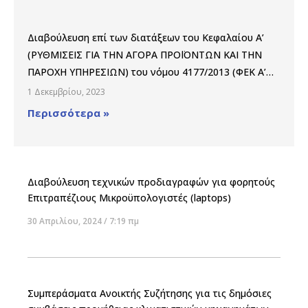
Διαβούλευση επί των διατάξεων του Κεφαλαίου Α’
(ΡΥΘΜΙΣΕΙΣ ΓΙΑ ΤΗΝ ΑΓΟΡΑ ΠΡΟΪΟΝΤΩΝ ΚΑΙ ΤΗΝ
ΠΑΡΟΧΗ ΥΠΗΡΕΣΙΩΝ) του νόμου 4177/2013 (ΦΕΚ Α’
173/8-8-2013)
1 Δεκεμβρίου, 2023
Περισσότερα »
Διαβούλευση τεχνικών προδιαγραφών για φορητούς
Επιτραπέζιους Μικροϋπολογιστές (laptops)
30 Απριλίου, 2024
7:19 πμ
Συμπεράσματα Ανοικτής Συζήτησης για τις δημόσιες