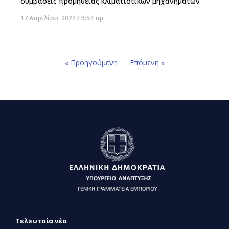
συμβάσεις προμήθειας κλιματιστικών μηχανημάτων
17 Απριλίου, 2024
9:54 πμ
« Προηγούμενη
Επόμενη »
Τελευταία νέα