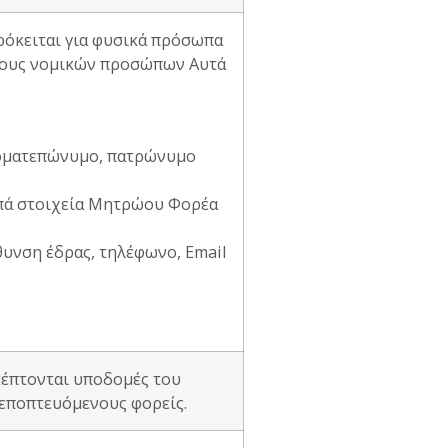
όκειται για φυσικά πρόσωπα
πους νομικών προσώπων Αυτά
νοματεπώνυμο, πατρώνυμο
πά στοιχεία Μητρώου Φορέα
θυνση έδρας, τηλέφωνο, Email
́πτονται υποδομές του
 εποπτευόμενους φορείς.