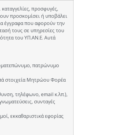
καταγγελίες, προσφυγές,
ουν προσκομίσει ή υποβάλει
λα έγγραφα που αφορούν την
τασή τους σε υπηρεσίες του
ότητα του ΥΠ.ΑΝ.Ε. Αυτά
νοματεπώνυμο, πατρώνυμο
πά στοιχεία Μητρώου Φορέα
υνση, τηλέφωνο, email κ.λπ.),
 γνωματεύσεις, συνταγές
μοί, εκκαθαριστικά εφορίας