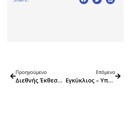
Προηγούμενο
Επόμενο
Διεθνής Έκθεση Μοτοσυκλέτας 2024
Εγκύκλιος – Υπολογισμός Δείκτη Τιμών Καταναλωτή Για Παραδόσεις Αγαθών Που Έλαβαν Χώρα Εντός Του Μηνός Απριλίου 2024