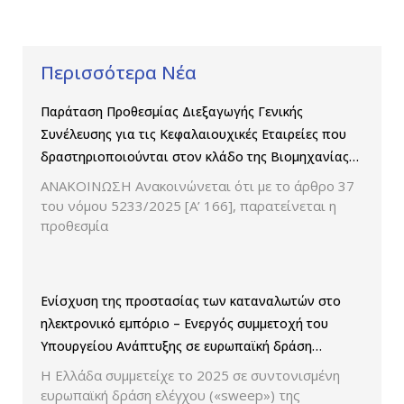
Περισσότερα Νέα
Παράταση Προθεσμίας Διεξαγωγής Γενικής
Συνέλευσης για τις Κεφαλαιουχικές Εταιρείες που
δραστηριοποιούνται στον κλάδο της Βιομηχανίας
Παραγωγής και Εμπορίας Φαρμάκων
ΑΝΑΚΟΙΝΩΣΗ Ανακοινώνεται ότι με το άρθρο 37
του νόμου 5233/2025 [Α’ 166], παρατείνεται η
προθεσμία
Ενίσχυση της προστασίας των καταναλωτών στο
ηλεκτρονικό εμπόριο – Ενεργός συμμετοχή του
Υπουργείου Ανάπτυξης σε ευρωπαϊκή δράση
ελέγχου παρουσίασης των τιμών και των
Η Ελλάδα συμμετείχε το 2025 σε συντονισμένη
εκπτώσεων.
ευρωπαϊκή δράση ελέγχου («sweep») της