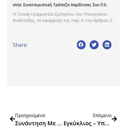
στην Συνεταιριστική Τράπεζα Καρδίτσας Συν.Π.Ε.
Η Γενική Γραμματεία Εμπορίου του Υπουργείου
Ανάπτυξης, σε εφαρμογή της παρ. 6 του άρθρου 2
Share:
Προηγούμενο
Επόμενο
Συνάντηση Με Την Ομοσπονδία Αρτοποιών Ελλάδας
Εγκύκλιος – Υπολογισμός Δείκτη Τιμών Καταναλωτή Για Παραδόσεις Αγαθών Που Έλαβαν Χώρα Εντός Του Μηνός Οκτωβρίου 2023