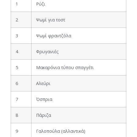
1
Ρύζι
2
Ψωμί για τoστ
3
Ψωμί φραντζόλα
4
Φρυγανιές
5
Μακαρόνια τύπου σπαγγέτι
6
Αλεύρι
7
Όσπρια
8
Πάριζα
9
Γαλοπούλα (αλλαντικά)