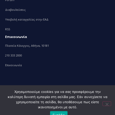
Διαβουλεύσεις
Υποβολή καταγγελίας στην ΕΑΔ
RSS
Επικοινωνία
Πλατεία Κάνιγγος, Αθήνα, 10181
210 333 2000
Επικοινωνία
Χρησιμοποιούμε cookies για να σας προσφέρουμε την
καλύτερη δυνατή εμπειρία στη σελίδα μας. Εάν συνεχίσετε να
© 2010 – 2023 Υπουργείο Ανάπτυξης, powered by
Evolution
χρησιμοποιείτε τη σελίδα, θα υποθέσουμε πως είστε
Projects+
ικανοποιημένοι με αυτό.
Εντάξει