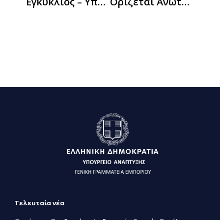
Εγκύκλιος – Υπολογισμός Δείκτη Τιμών Καταναλωτή Για Παραδόσεις Αγαθών Που Έλαβαν Χώρα Εντός Του Μηνός Αυγούστου 2023
Ορίζεται Ανώτατη Τιμή Πώλησης Στο Εμφιαλωμένο Νερό Που Πωλείται Στη Θεσσαλία
Τελευταία νέα