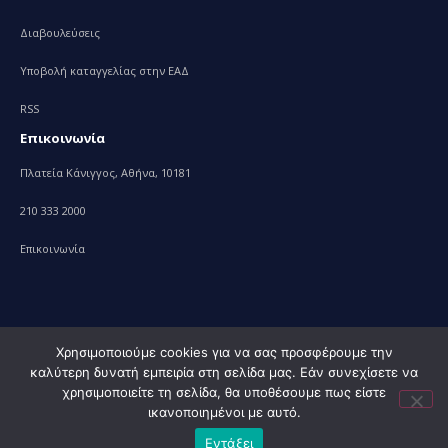
Διαβουλεύσεις
Υποβολή καταγγελίας στην ΕΑΔ
RSS
Επικοινωνία
Πλατεία Κάνιγγος, Αθήνα, 10181
210 333 2000
Επικοινωνία
Χρησιμοποιούμε cookies για να σας προσφέρουμε την
καλύτερη δυνατή εμπειρία στη σελίδα μας. Εάν συνεχίσετε να
© 2010 – 2023 Υπουργείο Ανάπτυξης, powered by
Evolution
χρησιμοποιείτε τη σελίδα, θα υποθέσουμε πως είστε
Projects+
ικανοποιημένοι με αυτό.
Εντάξει