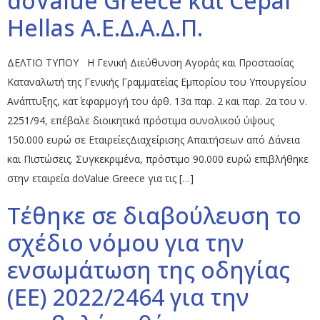
doValue Greece και Cepal
Hellas A.Ε.Δ.Α.Δ.Π.
ΔΕΛΤΙΟ ΤΥΠΟΥ Η Γενική Διεύθυνση Αγοράς και Προστασίας
Καταναλωτή της Γενικής Γραμματείας Εμπορίου του Υπουργείου
Ανάπτυξης, κατ΄ εφαρμογή του άρθ. 13α παρ. 2 και παρ. 2α του ν.
2251/94, επέβαλε διοικητικά πρόστιμα συνολικού ύψους
150.000 ευρώ σε ΕταιρείεςΔιαχείρισης Απαιτήσεων από Δάνεια
και Πιστώσεις. Συγκεκριμένα, πρόστιμο 90.000 ευρώ επιβλήθηκε
στην εταιρεία doValue Greece για τις […]
Τέθηκε σε διαβούλευση το
σχέδιο νόμου για την
ενσωμάτωση της οδηγίας
(ΕΕ) 2022/2464 για την