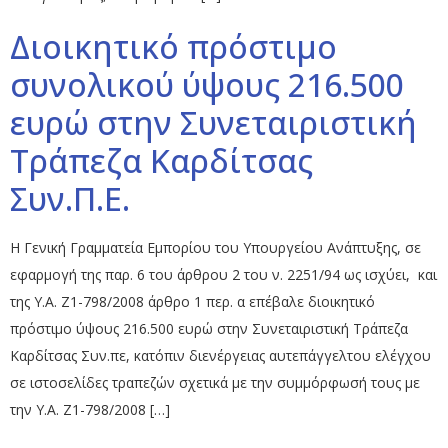
Διοικητικό πρόστιμο
συνολικού ύψους 216.500
ευρώ στην Συνεταιριστική
Τράπεζα Καρδίτσας
Συν.Π.Ε.
Η Γενική Γραμματεία Εμπορίου του Υπουργείου Ανάπτυξης, σε
εφαρμογή της παρ. 6 του άρθρου 2 του ν. 2251/94 ως ισχύει, και
της Υ.Α. Ζ1-798/2008 άρθρο 1 περ. α επέβαλε διοικητικό
πρόστιμο ύψους 216.500 ευρώ στην Συνεταιριστική Τράπεζα
Καρδίτσας Συν.πε, κατόπιν διενέργειας αυτεπάγγελτου ελέγχου
σε ιστοσελίδες τραπεζών σχετικά με την συμμόρφωσή τους με
την Υ.Α. Ζ1-798/2008 […]