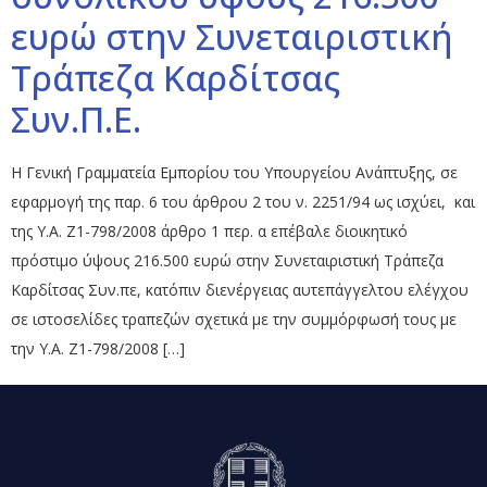
ευρώ στην Συνεταιριστική
Τράπεζα Καρδίτσας
Συν.Π.Ε.
Η Γενική Γραμματεία Εμπορίου του Υπουργείου Ανάπτυξης, σε
εφαρμογή της παρ. 6 του άρθρου 2 του ν. 2251/94 ως ισχύει, και
της Υ.Α. Ζ1-798/2008 άρθρο 1 περ. α επέβαλε διοικητικό
πρόστιμο ύψους 216.500 ευρώ στην Συνεταιριστική Τράπεζα
Καρδίτσας Συν.πε, κατόπιν διενέργειας αυτεπάγγελτου ελέγχου
σε ιστοσελίδες τραπεζών σχετικά με την συμμόρφωσή τους με
την Υ.Α. Ζ1-798/2008 […]