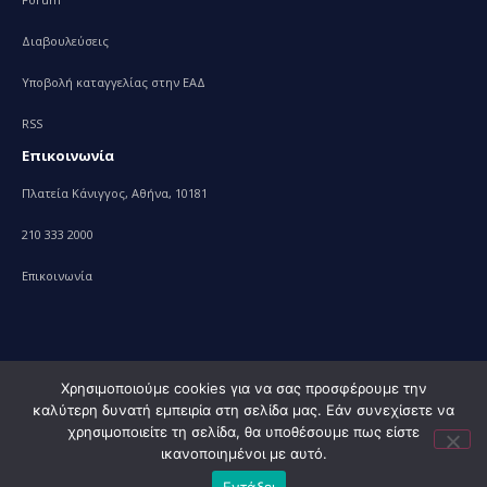
Διαβουλεύσεις
Υποβολή καταγγελίας στην ΕΑΔ
RSS
Επικοινωνία
Πλατεία Κάνιγγος, Αθήνα, 10181
210 333 2000
Επικοινωνία
Χρησιμοποιούμε cookies για να σας προσφέρουμε την
καλύτερη δυνατή εμπειρία στη σελίδα μας. Εάν συνεχίσετε να
© 2010 – 2023 Υπουργείο Ανάπτυξης, powered by
Evolution
χρησιμοποιείτε τη σελίδα, θα υποθέσουμε πως είστε
Projects+
ικανοποιημένοι με αυτό.
Εντάξει