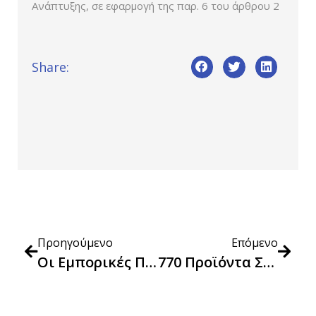
Ανάπτυξης, σε εφαρμογή της παρ. 6 του άρθρου 2
Share:
Προηγούμενο
Επόμενο
Οι Εμπορικές Πρακτικές Των Influencers Στους Λογαριασμούς Των Μέσων Κοινωνικής Δικτύωσης: Έλεγχοι (EU Sweeps) Σε Πανευρωπαϊκό Επίπεδο Για Την Προστασία Του Καταναλωτή Στην Ψηφιακή Εποχή
770 Προϊόντα Σε 37 Βασικές Κατηγορίες Στην Πρωτοβουλία ‘‘Μόνιμη Μείωση Τιμής’’ Μέχρι Τις 13 Νοεμβρίου 2023