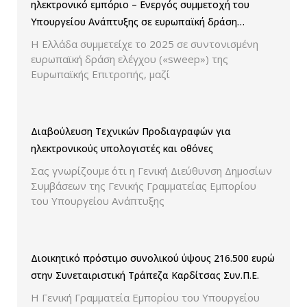
ηλεκτρονικό εμπόριο – Ενεργός συμμετοχή του
Υπουργείου Ανάπτυξης σε ευρωπαϊκή δράση
ελέγχου παρουσίασης των τιμών και των
Η Ελλάδα συμμετείχε το 2025 σε συντονισμένη
εκπτώσεων.
ευρωπαϊκή δράση ελέγχου («sweep») της
Ευρωπαϊκής Επιτροπής, μαζί
Διαβούλευση Τεχνικών Προδιαγραφών για
ηλεκτρονικούς υπολογιστές και οθόνες
Σας γνωρίζουμε ότι η Γενική Διεύθυνση Δημοσίων
Συμβάσεων της Γενικής Γραμματείας Εμπορίου
του Υπουργείου Ανάπτυξης
Διοικητικό πρόστιμο συνολικού ύψους 216.500 ευρώ
στην Συνεταιριστική Τράπεζα Καρδίτσας Συν.Π.Ε.
Η Γενική Γραμματεία Εμπορίου του Υπουργείου