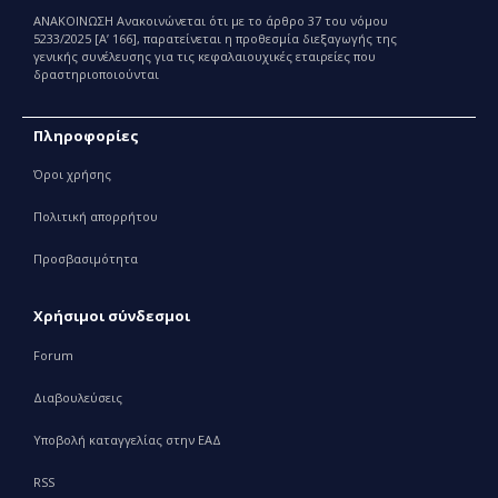
Παραγωγής και Εμπορίας Φαρμάκων
ΑΝΑΚΟΙΝΩΣΗ Ανακοινώνεται ότι με το άρθρο 37 του νόμου
5233/2025 [Α’ 166], παρατείνεται η προθεσμία διεξαγωγής της
γενικής συνέλευσης για τις κεφαλαιουχικές εταιρείες που
δραστηριοποιούνται
Πληροφορίες
Όροι χρήσης
Πολιτική απορρήτου
Προσβασιμότητα
Χρήσιμοι σύνδεσμοι
Forum
Διαβουλεύσεις
Υποβολή καταγγελίας στην ΕΑΔ
RSS