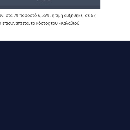
:-στα 79 ποσοστό 6,55%, η τιμή αυξήθηκε,-σε 67,
υ επισυνάπτεται το κόστος του «Καλαθιού