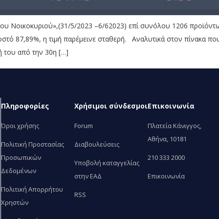
υ Νοικοκυριού»,(31/5/2023 –6/62023) επί συνόλου 1206 προϊόντων
σοστό 87,89%, η τιμή παρέμεινε σταθερή. Αναλυτικά στον πίνακα πο
 του από την 30η […]
Πληροφορίες
Χρήσιμοι σύνδεσμοι
Επικοινωνία
Όροι χρήσης
Forum
Πλατεία Κάνιγγος,
Αθήνα, 10181
Πολιτική Προστασίας
Διαβουλεύσεις
Προσωπικών
210 333 2000
Υποβολή καταγγελίας
Δεδομένων
στην ΕΑΔ
Επικοινωνία
Πολιτική Απορρήτου
RSS
Χρηστών