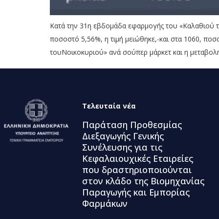
Κατά την 31η εβδομάδα εφαρμογής του «Καλαθιού το
ποσοστό 5,56%, η τιμή μειώθηκε,-και στα 1060, πο
τουΝοικοκυριού» ανά σούπερ μάρκετ και η μεταβολή
Τελευταία νέα
Παράταση Προθεσμίας
Διεξαγωγής Γενικής
Συνέλευσης για τις
Κεφαλαιουχικές Εταιρείες
που δραστηριοποιούνται
στον κλάδο της Βιομηχανίας
Παραγωγής και Εμπορίας
Φαρμάκων